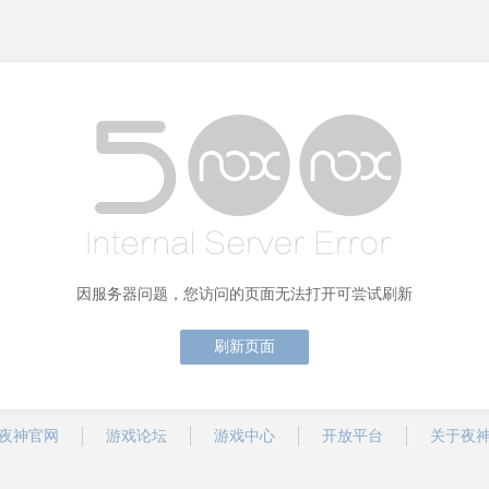
因服务器问题，您访问的页面无法打开可尝试刷新
刷新页面
夜神官网
游戏论坛
游戏中心
开放平台
关于夜