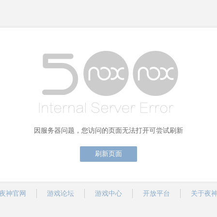
因服务器问题，您访问的页面无法打开可尝试刷新
刷新页面
夜神官网
游戏论坛
游戏中心
开放平台
关于夜