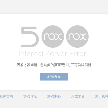
因服务器问题，您访问的页面无法打开可尝试刷新
刷新页面
夜神官网
游戏论坛
游戏中心
开放平台
关于夜