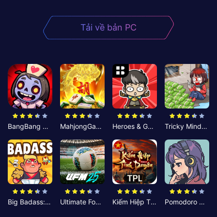
Tải về bản PC
BangBang Zombies:Chiến Shelter
MahjongGame
Heroes & Gear? Yoink!
Tricky Minds: Brainy Puzzle
Big Badass: Game AFK Idle RPG
Ultimate Football Manager
Kiếm Hiệp Tình Duyên
Pomodoro Nhỏ: Giờ Tập Trung