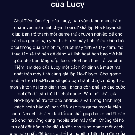
của Lucy
Chơi Tiệm làm đẹp của Lucy, bạn vẫn đang nhìn chằm
chằm vào màn hình điện thoại ư? Giả lập NoxPlayer sẽ
giúp bạn trở thành một game thủ chuyên nghiệp để chơi
các tựa game bạn yêu thích trên máy tính, điều khiển trò
chơi thông qua bàn phím, chuột máy tính và tay cầm, mọi
thao tác sẽ trở nên dễ dàng và linh hoạt hơn bao giờ hết,
giúp cho bạn tăng cấp, leo rank nhanh hơn. Tải và chơi
Tiệm làm đẹp của Lucy một cách ổn định và mượt mà
nhất trên máy tính cùng giả lập NoxPlayer. Chơi game
mobile trên NoxPlayer sẽ giúp bạn tránh được những hao
mòn và tổn hại cho điện thoại, không còn phải sợ các cuộc
gọi đến bị cản trở khi chơi game. Bản mới nhất của
NoxPlayer hỗ trợ tốt cho Android 7 và tương thích một
cách hoàn hảo với hơn 99% các tựa game mobile hiện
hành. Nox chính là vũ khí tối ưu nhất giúp bạn chơi tốt các
trò chơi hay ứng dụng mobile trên máy tính. Chúng tôi hỗ
trợ cài đặt bàn phím điều khiển cho từng game một cách
phù hợp nhất, để bạn có thể trải nghiệm Tiệm làm đẹp của