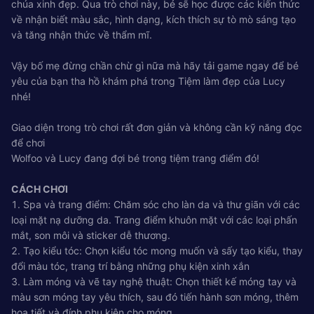
chúa xinh đẹp. Qua trò chơi này, bé sẽ học được các kiến thức
về nhận biết màu sắc, hình dạng, kích thích sự tò mò sáng tạo
và tăng nhận thức về thẩm mĩ.
Vậy bố mẹ đừng chần chừ gì nữa mà hãy tải game ngay để bé
yêu của bạn tha hồ khám phá trong Tiệm làm đẹp của Lucy
nhé!
Giao diện trong trò chơi rất đơn giản và không cần kỹ năng đọc
để chơi
Wolfoo và Lucy đang đợi bé trong tiệm trang điểm đó!
CÁCH CHƠI
1. Spa và trang điểm: Chăm sóc cho làn da và thư giãn với các
loại mặt nạ dưỡng da. Trang điểm khuôn mặt với các loại phấn
mắt, son môi và sticker dễ thương.
2. Tạo kiểu tóc: Chọn kiểu tóc mong muốn và sấy tạo kiểu, thay
đổi màu tóc, trang trí bằng những phụ kiện xinh xắn
3. Làm móng và vẽ tay nghệ thuật: Chọn thiết kế móng tay và
màu sơn móng tay yêu thích, sau đó tiến hành sơn móng, thêm
họa tiết và đính phụ kiện cho móng