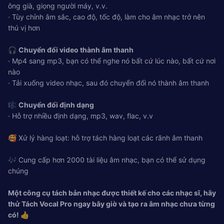
ông già, giọng người máy, v.v.
· Tùy chỉnh âm sắc, cao độ, tốc độ, làm cho âm nhạc trở nên
thú vị hơn
🎧
Chuyển đổi video thành âm thanh
· Mp4 sang mp3, bạn có thể nghe nó bất cứ lúc nào, bất cứ nơi
nào
· Tải xuống video nhạc, sau đó chuyển đổi nó thành âm thanh
🎼
Chuyển đổi định dạng
· Hỗ trợ nhiều định dạng, mp3, wav, flac, v.v
🥰 Xử lý hàng loạt: hỗ trợ tách hàng loạt các rãnh âm thanh
🎶 Cung cấp hơn 2000 tài liệu âm nhạc, bạn có thể sử dụng
chúng
Một công cụ tách bản nhạc được thiết kế cho các nhạc sĩ, hãy
thử Tách Vocal Pro ngay bây giờ và tạo ra âm nhạc chưa từng
có! 👍