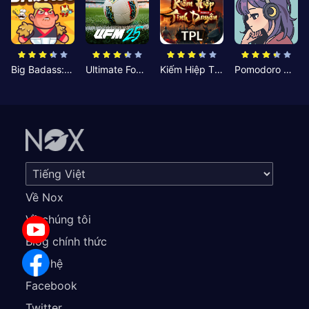
Big Badass: Game AFK Idle RPG
Ultimate Football Manager
Kiếm Hiệp Tình Duyên
Pomodoro Nhỏ: Giờ Tập Trung
Về Nox
Về chúng tôi
Blog chính thức
Liên hệ
Facebook
Twitter