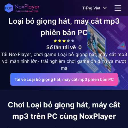
Tiếng Việt
Loại bỏ giọng hát, máy cắt mp3
phiên bản PC
Số lần tải về
0
Tải NoxPlayer, chơi game Loại bỏ giọng hát, máy cắt mp3
với màn hình lớn- trải nghiệm chơi game ổn định và mượt
mà
Tải về Loại bỏ giọng hát, máy cắt mp3 phiên bản PC
Chơi
Loại bỏ giọng hát, máy cắt
mp3
trên PC cùng NoxPlayer