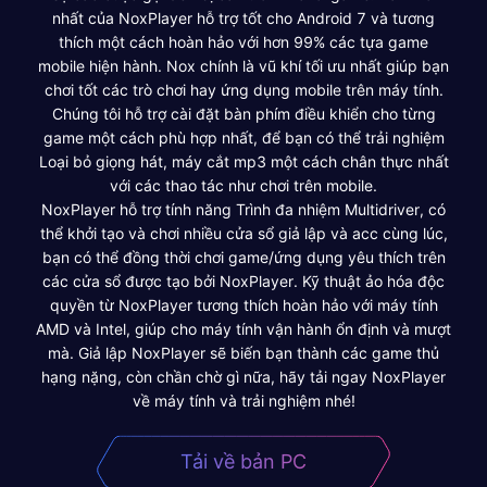
nhất của NoxPlayer hỗ trợ tốt cho Android 7 và tương
thích một cách hoàn hảo với hơn 99% các tựa game
mobile hiện hành. Nox chính là vũ khí tối ưu nhất giúp bạn
chơi tốt các trò chơi hay ứng dụng mobile trên máy tính.
Chúng tôi hỗ trợ cài đặt bàn phím điều khiển cho từng
game một cách phù hợp nhất, để bạn có thể trải nghiệm
Loại bỏ giọng hát, máy cắt mp3 một cách chân thực nhất
với các thao tác như chơi trên mobile.
NoxPlayer hỗ trợ tính năng Trình đa nhiệm Multidriver, có
thể khởi tạo và chơi nhiều cửa sổ giả lập và acc cùng lúc,
bạn có thể đồng thời chơi game/ứng dụng yêu thích trên
các cửa sổ được tạo bởi NoxPlayer. Kỹ thuật ảo hóa độc
quyền từ NoxPlayer tương thích hoàn hảo với máy tính
AMD và Intel, giúp cho máy tính vận hành ổn định và mượt
mà. Giả lập NoxPlayer sẽ biến bạn thành các game thủ
hạng nặng, còn chần chờ gì nữa, hãy tải ngay NoxPlayer
về máy tính và trải nghiệm nhé!
Tải về bản PC