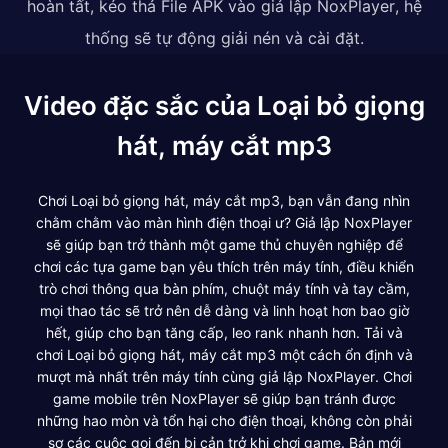
hoàn tất, kéo thả File APK vào giả lập NoxPlayer, hệ
thống sẽ tự động giải nén và cài đặt.
Video đặc sắc của Loại bỏ giọng
hát, máy cắt mp3
Chơi Loại bỏ giọng hát, máy cắt mp3, bạn vẫn đang nhìn
chằm chằm vào màn hình điện thoại ư? Giả lập NoxPlayer
sẽ giúp bạn trở thành một game thủ chuyên nghiệp để
chơi các tựa game bạn yêu thích trên máy tính, điều khiển
trò chơi thông qua bàn phím, chuột máy tính và tay cầm,
mọi thao tác sẽ trở nên dễ dàng và linh hoạt hơn bao giờ
hết, giúp cho bạn tăng cấp, leo rank nhanh hơn. Tải và
chơi Loại bỏ giọng hát, máy cắt mp3 một cách ổn định và
mượt mà nhất trên máy tính cùng giả lập NoxPlayer. Chơi
game mobile trên NoxPlayer sẽ giúp bạn tránh được
những hao mòn và tổn hại cho điện thoại, không còn phải
sợ các cuộc gọi đến bị cản trở khi chơi game. Bản mới