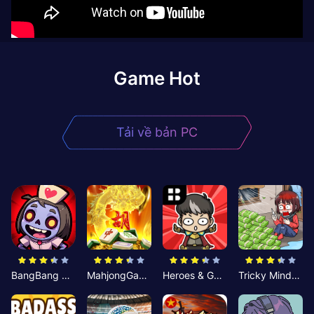
Game Hot
Tải về bản PC
BangBang Zombies:Chiến Shelter
MahjongGame
Heroes & Gear? Yoink!
Tricky Minds: Brainy Puzzle