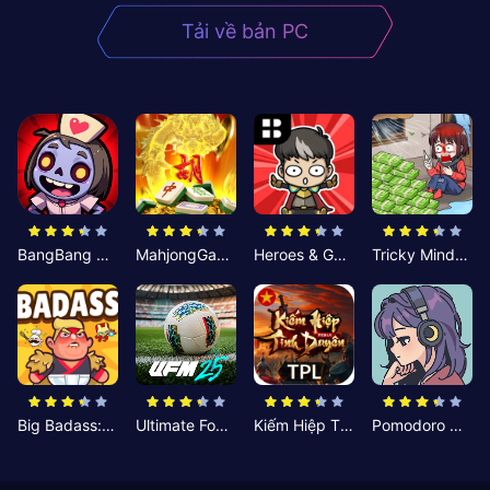
Tải về bản PC
BangBang Zombies:Chiến Shelter
MahjongGame
Heroes & Gear? Yoink!
Tricky Minds: Brainy Puzzle
Big Badass: Game AFK Idle RPG
Ultimate Football Manager
Kiếm Hiệp Tình Duyên
Pomodoro Nhỏ: Giờ Tập Trung