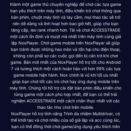
thành một game thủ chuyên nghiệp để chơi các tựa game
bạn yêu thích trên máy tính, điều khiển trò chơi thông qua
bàn phím, chuột máy tính và tay cầm, mọi thao tác sẽ trở
nên dễ dàng và linh hoạt hơn bao giờ hết, giúp cho bạn
tăng cấp, leo rank nhanh hơn. Tải và chơi ACCESSTRADE
một cách ổn định và mượt mà nhất trên máy tính cùng giả
lập NoxPlayer. Chơi game mobile trên NoxPlayer sẽ giúp
bạn tránh được những hao mòn và tổn hại cho điện thoại,
không còn phải sợ các cuộc gọi đến bị cản trở khi chơi
game. Bản mới nhất của NoxPlayer hỗ trợ tốt cho Android
7 và tương thích một cách hoàn hảo với hơn 99% các tựa
game mobile hiện hành. Nox chính là vũ khí tối ưu nhất
giúp bạn chơi tốt các trò chơi hay ứng dụng mobile trên
máy tính. Chúng tôi hỗ trợ cài đặt bàn phím điều khiển cho
từng game một cách phù hợp nhất, để bạn có thể trải
nghiệm ACCESSTRADE một cách chân thực nhất với các
thao tác như chơi trên mobile.
NoxPlayer hỗ trợ tính năng Trình đa nhiệm Multidriver, có
thể khởi tạo và chơi nhiều cửa sổ giả lập và acc cùng lúc,
bạn có thể đồng thời chơi game/ứng dụng yêu thích trên