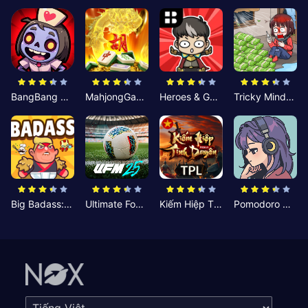
BangBang Zombies:Chiến Shelter
MahjongGame
Heroes & Gear? Yoink!
Tricky Minds: Brainy Puzzle
Big Badass: Game AFK Idle RPG
Ultimate Football Manager
Kiếm Hiệp Tình Duyên
Pomodoro Nhỏ: Giờ Tập Trung