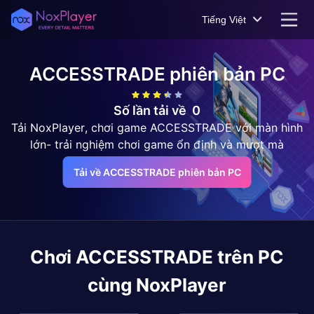
Tiếng Việt
ACCESSTRADE
phiên bản PC
Số lần tải về
0
Tải NoxPlayer, chơi game ACCESSTRADE với màn hình
lớn- trải nghiệm chơi game ổn định và mượt mà
Tải về ACCESSTRADE phiên bản PC
Chơi
ACCESSTRADE
trên PC
cùng NoxPlayer