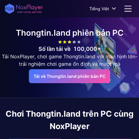
Tiếng Việt
Thongtin.land
phiên bản PC
Số lần tải về
100,000+
Tải NoxPlayer, chơi game Thongtin.land với màn hình lớn-
trải nghiệm chơi game ổn định và mượt mà
Tải về Thongtin.land phiên bản PC
Chơi
Thongtin.land
trên PC cùng
NoxPlayer