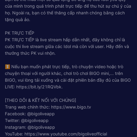
của mình trong quá trình phát trực tiếp để thu hút sự chú ý của
họ. Ngoài ra, bạn có thể thăng cấp nhanh chóng bằng cách
tặng quà ảo.
PK TRỰC TIẾP
PK TRỰC TIẾP là live stream hấp dẫn nhất, đây không chỉ là
cuộc thi live stream giữa các Idol mà còn với user. Hãy đến và
thưởng thức PK vui nhộn.
⏬ Nếu bạn muốn phát trực tiếp, trò chuyện video hoặc trò
chuyện thoại với người khác, chơi trò chơi BIGO mini,... trên
BIGO, vui lòng tải xuống và cài đặt phiên bản đầy đủ của BIGO
LIVE: https://bit.ly/21RQVbk.
[THEO DÕI & KẾT NỐI VỚI CHÚNG]
Trang web chính thức: https://www.bigo.tv
Facebook: @bigoliveapp
Twitter: @bigoliveapp
Instagram: @bigoliveapp
YouTube: https://www.youtube.com/bigoliveofficial