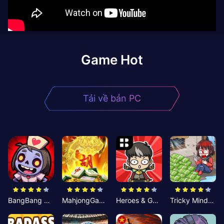
Game Hot
Tải về bản PC
BangBang Zombies:Chiến Shelter
MahjongGame
Heroes & Gear? Yoink!
Tricky Minds: Brainy Puzzle