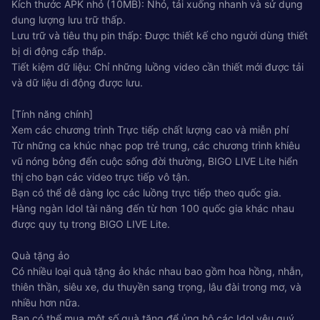
Kích thước APK nhỏ (10MB): Nhỏ, tải xuống nhanh và sử dụng
dung lượng lưu trữ thấp.
Lưu trữ và tiêu thụ pin thấp: Được thiết kế cho người dùng thiết
bị di động cấp thấp.
Tiết kiệm dữ liệu: Chỉ những luồng video cần thiết mới được tải
và dữ liệu di động được lưu.
[Tính năng chính]
Xem các chương trình Trực tiếp chất lượng cao và miễn phí
Từ những ca khúc nhạc pop trẻ trung, các chương trình khiêu
vũ nóng bỏng đến cuộc sống đời thường, BIGO LIVE Lite hiển
thị cho bạn các video trực tiếp vô tận.
Bạn có thể dễ dàng lọc các luồng trực tiếp theo quốc gia.
Hàng ngàn Idol tài năng đến từ hơn 100 quốc gia khác nhau
được quy tụ trong BIGO LIVE Lite.
Quà tặng ảo
Có nhiều loại quà tặng ảo khác nhau bao gồm hoa hồng, nhẫn,
thiên thần, siêu xe, du thuyền sang trọng, lâu đài trong mơ, và
nhiều hơn nữa.
Bạn có thể mua một số quà tặng để ủng hộ các Idol yêu quý