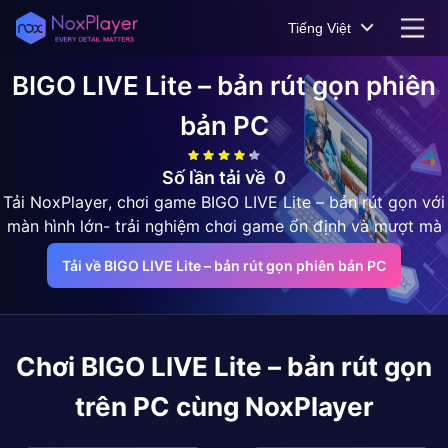
Tiếng Việt
BIGO LIVE Lite – bản rút gọn
phiên
bản PC
Số lần tải về
0
Tải NoxPlayer, chơi game BIGO LIVE Lite – bản rút gọn với
màn hình lớn- trải nghiệm chơi game ổn định và mượt mà
Tải về BIGO LIVE Lite – bản rút gọn phiên bản PC
Chơi
BIGO LIVE Lite – bản rút gọn
trên PC cùng NoxPlayer