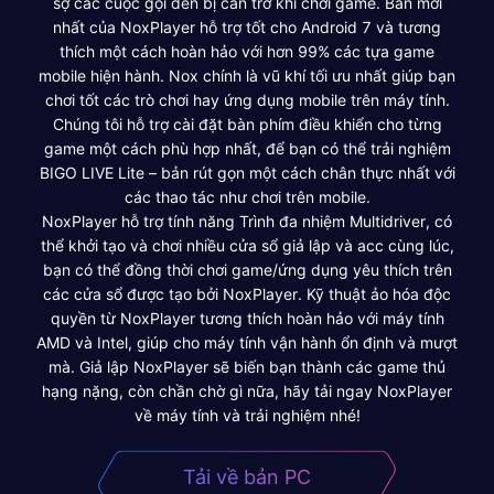
sợ các cuộc gọi đến bị cản trở khi chơi game. Bản mới
nhất của NoxPlayer hỗ trợ tốt cho Android 7 và tương
thích một cách hoàn hảo với hơn 99% các tựa game
mobile hiện hành. Nox chính là vũ khí tối ưu nhất giúp bạn
chơi tốt các trò chơi hay ứng dụng mobile trên máy tính.
Chúng tôi hỗ trợ cài đặt bàn phím điều khiển cho từng
game một cách phù hợp nhất, để bạn có thể trải nghiệm
BIGO LIVE Lite – bản rút gọn một cách chân thực nhất với
các thao tác như chơi trên mobile.
NoxPlayer hỗ trợ tính năng Trình đa nhiệm Multidriver, có
thể khởi tạo và chơi nhiều cửa sổ giả lập và acc cùng lúc,
bạn có thể đồng thời chơi game/ứng dụng yêu thích trên
các cửa sổ được tạo bởi NoxPlayer. Kỹ thuật ảo hóa độc
quyền từ NoxPlayer tương thích hoàn hảo với máy tính
AMD và Intel, giúp cho máy tính vận hành ổn định và mượt
mà. Giả lập NoxPlayer sẽ biến bạn thành các game thủ
hạng nặng, còn chần chờ gì nữa, hãy tải ngay NoxPlayer
về máy tính và trải nghiệm nhé!
Tải về bản PC