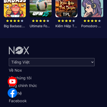
Big Badass: Game AFK Idle RPG
Ultimate Football Manager
Kiếm Hiệp Tình Duyên
Pomodoro Nhỏ: Giờ Tập Trung
Về Nox
Về chúng tôi
Blog chính thức
Liên hệ
Facebook