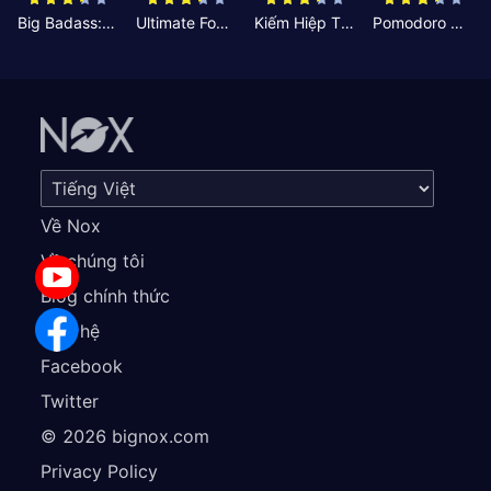
Big Badass: Game AFK Idle RPG
Ultimate Football Manager
Kiếm Hiệp Tình Duyên
Pomodoro Nhỏ: Giờ Tập Trung
Về Nox
Về chúng tôi
Blog chính thức
Liên hệ
Facebook
Twitter
©
2026
bignox.com
Privacy Policy