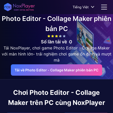
Tiếng Việt
Photo Editor - Collage Maker
phiên
bản PC
Số lần tải về
0
Tải NoxPlayer, chơi game Photo Editor - Collage Maker
với màn hình lớn- trải nghiệm chơi game ổn định và mượt
mà
Tải về Photo Editor - Collage Maker phiên bản PC
Chơi
Photo Editor - Collage
Maker
trên PC cùng NoxPlayer