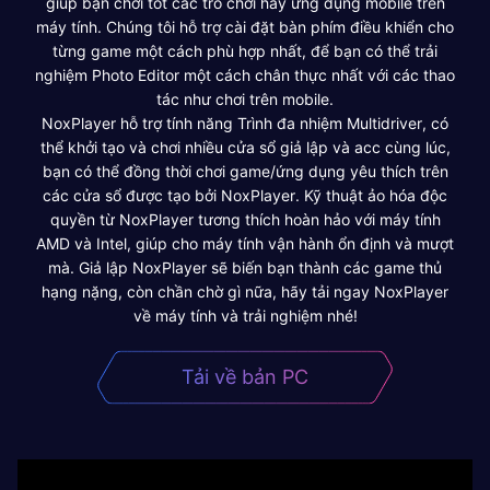
giúp bạn chơi tốt các trò chơi hay ứng dụng mobile trên
máy tính. Chúng tôi hỗ trợ cài đặt bàn phím điều khiển cho
từng game một cách phù hợp nhất, để bạn có thể trải
nghiệm Photo Editor một cách chân thực nhất với các thao
tác như chơi trên mobile.
NoxPlayer hỗ trợ tính năng Trình đa nhiệm Multidriver, có
thể khởi tạo và chơi nhiều cửa sổ giả lập và acc cùng lúc,
bạn có thể đồng thời chơi game/ứng dụng yêu thích trên
các cửa sổ được tạo bởi NoxPlayer. Kỹ thuật ảo hóa độc
quyền từ NoxPlayer tương thích hoàn hảo với máy tính
AMD và Intel, giúp cho máy tính vận hành ổn định và mượt
mà. Giả lập NoxPlayer sẽ biến bạn thành các game thủ
hạng nặng, còn chần chờ gì nữa, hãy tải ngay NoxPlayer
về máy tính và trải nghiệm nhé!
Tải về bản PC