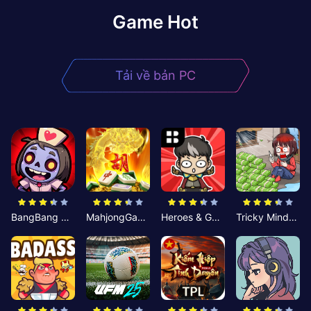
Game Hot
Tải về bản PC
BangBang Zombies:Chiến Shelter
MahjongGame
Heroes & Gear? Yoink!
Tricky Minds: Brainy Puzzle