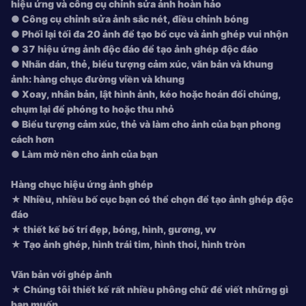
hiệu ứng và công cụ chỉnh sửa ảnh hoàn hảo
● Công cụ chỉnh sửa ảnh sắc nét, điều chỉnh bóng
● Phối lại tối đa 20 ảnh để tạo bố cục và ảnh ghép vui nhộn
● 37 hiệu ứng ảnh độc đáo để tạo ảnh ghép độc đáo
● Nhãn dán, thẻ, biểu tượng cảm xúc, văn bản và khung
ảnh: hàng chục đường viền và khung
● Xoay, nhân bản, lật hình ảnh, kéo hoặc hoán đổi chúng,
chụm lại để phóng to hoặc thu nhỏ
● Biểu tượng cảm xúc, thẻ và làm cho ảnh của bạn phong
cách hơn
● Làm mờ nền cho ảnh của bạn
Hàng chục hiệu ứng ảnh ghép
★ Nhiều, nhiều bố cục bạn có thể chọn để tạo ảnh ghép độc
đáo
★ thiết kế bố trí đẹp, bóng, hình, gương, vv
★ Tạo ảnh ghép, hình trái tim, hình thoi, hình tròn
Văn bản với ghép ảnh
★ Chúng tôi thiết kế rất nhiều phông chữ để viết những gì
bạn muốn