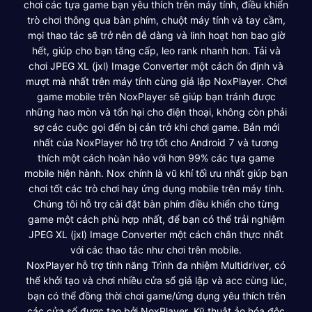
chơi các tựa game bạn yêu thích trên máy tính, điều khiển
trò chơi thông qua bàn phím, chuột máy tính và tay cầm,
mọi thao tác sẽ trở nên dễ dàng và linh hoạt hơn bao giờ
hết, giúp cho bạn tăng cấp, leo rank nhanh hơn. Tải và
chơi JPEG XL (jxl) Image Converter một cách ổn định và
mượt mà nhất trên máy tính cùng giả lập NoxPlayer. Chơi
game mobile trên NoxPlayer sẽ giúp bạn tránh được
những hao mòn và tổn hại cho điện thoại, không còn phải
sợ các cuộc gọi đến bị cản trở khi chơi game. Bản mới
nhất của NoxPlayer hỗ trợ tốt cho Android 7 và tương
thích một cách hoàn hảo với hơn 99% các tựa game
mobile hiện hành. Nox chính là vũ khí tối ưu nhất giúp bạn
chơi tốt các trò chơi hay ứng dụng mobile trên máy tính.
Chúng tôi hỗ trợ cài đặt bàn phím điều khiển cho từng
game một cách phù hợp nhất, để bạn có thể trải nghiệm
JPEG XL (jxl) Image Converter một cách chân thực nhất
với các thao tác như chơi trên mobile.
NoxPlayer hỗ trợ tính năng Trình đa nhiệm Multidriver, có
thể khởi tạo và chơi nhiều cửa sổ giả lập và acc cùng lúc,
bạn có thể đồng thời chơi game/ứng dụng yêu thích trên
các cửa sổ được tạo bởi NoxPlayer. Kỹ thuật ảo hóa độc