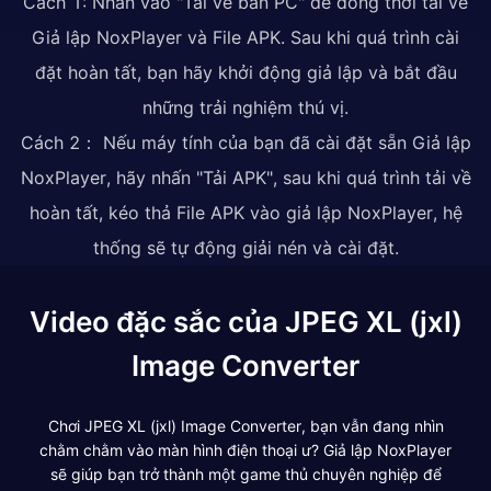
Cách 1: Nhấn vào "Tải về bản PC" để đồng thời tải về
Giả lập NoxPlayer và File APK. Sau khi quá trình cài
đặt hoàn tất, bạn hãy khởi động giả lập và bắt đầu
những trải nghiệm thú vị.
Cách 2： Nếu máy tính của bạn đã cài đặt sẵn Giả lập
NoxPlayer, hãy nhấn "Tải APK", sau khi quá trình tải về
hoàn tất, kéo thả File APK vào giả lập NoxPlayer, hệ
thống sẽ tự động giải nén và cài đặt.
Video đặc sắc của JPEG XL (jxl)
Image Converter
Chơi JPEG XL (jxl) Image Converter, bạn vẫn đang nhìn
chằm chằm vào màn hình điện thoại ư? Giả lập NoxPlayer
sẽ giúp bạn trở thành một game thủ chuyên nghiệp để