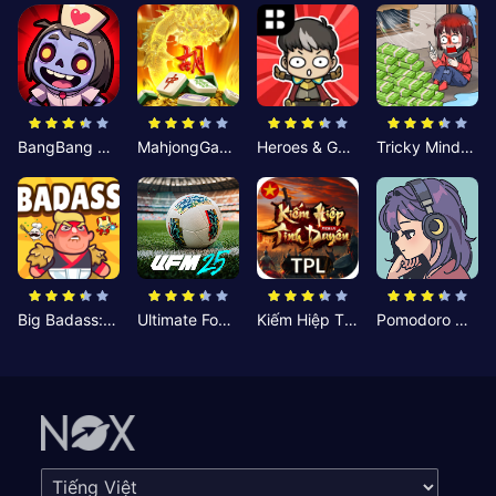
BangBang Zombies:Chiến Shelter
MahjongGame
Heroes & Gear? Yoink!
Tricky Minds: Brainy Puzzle
Big Badass: Game AFK Idle RPG
Ultimate Football Manager
Kiếm Hiệp Tình Duyên
Pomodoro Nhỏ: Giờ Tập Trung