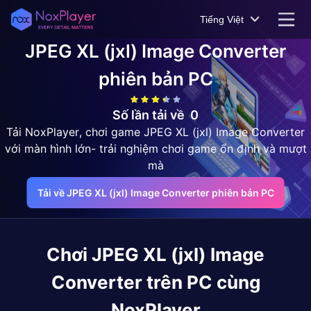
Tiếng Việt
JPEG XL (jxl) Image Converter
phiên bản PC
Số lần tải về
0
Tải NoxPlayer, chơi game JPEG XL (jxl) Image Converter
với màn hình lớn- trải nghiệm chơi game ổn định và mượt
mà
Tải về JPEG XL (jxl) Image Converter phiên bản PC
Chơi
JPEG XL (jxl) Image
Converter
trên PC cùng
NoxPlayer