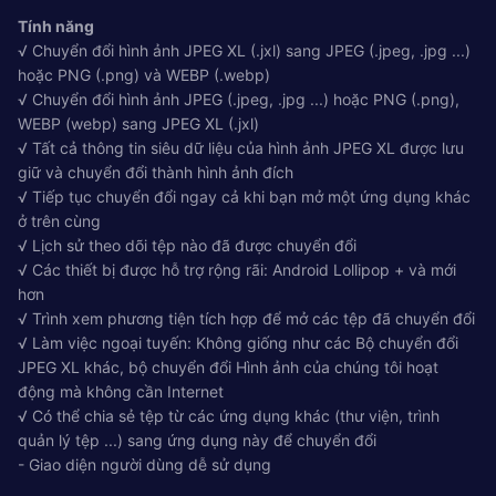
Tính năng
√ Chuyển đổi hình ảnh JPEG XL (.jxl) sang JPEG (.jpeg, .jpg ...)
hoặc PNG (.png) và WEBP (.webp)
√ Chuyển đổi hình ảnh JPEG (.jpeg, .jpg ...) hoặc PNG (.png),
WEBP (webp) sang JPEG XL (.jxl)
√ Tất cả thông tin siêu dữ liệu của hình ảnh JPEG XL được lưu
giữ và chuyển đổi thành hình ảnh đích
√ Tiếp tục chuyển đổi ngay cả khi bạn mở một ứng dụng khác
ở trên cùng
√ Lịch sử theo dõi tệp nào đã được chuyển đổi
√ Các thiết bị được hỗ trợ rộng rãi: Android Lollipop + và mới
hơn
√ Trình xem phương tiện tích hợp để mở các tệp đã chuyển đổi
√ Làm việc ngoại tuyến: Không giống như các Bộ chuyển đổi
JPEG XL khác, bộ chuyển đổi Hình ảnh của chúng tôi hoạt
động mà không cần Internet
√ Có thể chia sẻ tệp từ các ứng dụng khác (thư viện, trình
quản lý tệp ...) sang ứng dụng này để chuyển đổi
- Giao diện người dùng dễ sử dụng