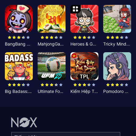
BangBang Zombies:Chiến Shelter
MahjongGame
Heroes & Gear? Yoink!
Tricky Minds: Brainy Puzzle
Big Badass: Game AFK Idle RPG
Ultimate Football Manager
Kiếm Hiệp Tình Duyên
Pomodoro Nhỏ: Giờ Tập Trung