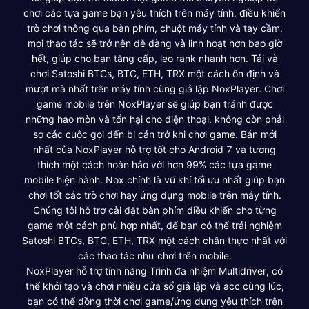
chơi các tựa game bạn yêu thích trên máy tính, điều khiển
trò chơi thông qua bàn phím, chuột máy tính và tay cầm,
mọi thao tác sẽ trở nên dễ dàng và linh hoạt hơn bao giờ
hết, giúp cho bạn tăng cấp, leo rank nhanh hơn. Tải và
chơi Satoshi BTCs, BTC, ETH, TRX một cách ổn định và
mượt mà nhất trên máy tính cùng giả lập NoxPlayer. Chơi
game mobile trên NoxPlayer sẽ giúp bạn tránh được
những hao mòn và tổn hại cho điện thoại, không còn phải
sợ các cuộc gọi đến bị cản trở khi chơi game. Bản mới
nhất của NoxPlayer hỗ trợ tốt cho Android 7 và tương
thích một cách hoàn hảo với hơn 99% các tựa game
mobile hiện hành. Nox chính là vũ khí tối ưu nhất giúp bạn
chơi tốt các trò chơi hay ứng dụng mobile trên máy tính.
Chúng tôi hỗ trợ cài đặt bàn phím điều khiển cho từng
game một cách phù hợp nhất, để bạn có thể trải nghiệm
Satoshi BTCs, BTC, ETH, TRX một cách chân thực nhất với
các thao tác như chơi trên mobile.
NoxPlayer hỗ trợ tính năng Trình đa nhiệm Multidriver, có
thể khởi tạo và chơi nhiều cửa sổ giả lập và acc cùng lúc,
bạn có thể đồng thời chơi game/ứng dụng yêu thích trên