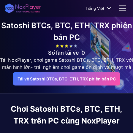
Tiếng Việt
Satoshi BTCs, BTC, ETH, TRX
phiên
bản PC
Số lần tải về
0
Tải NoxPlayer, chơi game Satoshi BTCs, BTC, ETH, TRX với
màn hình lớn- trải nghiệm chơi game ổn định và mượt mà
Tải về Satoshi BTCs, BTC, ETH, TRX phiên bản PC
Chơi
Satoshi BTCs, BTC, ETH,
TRX
trên PC cùng NoxPlayer