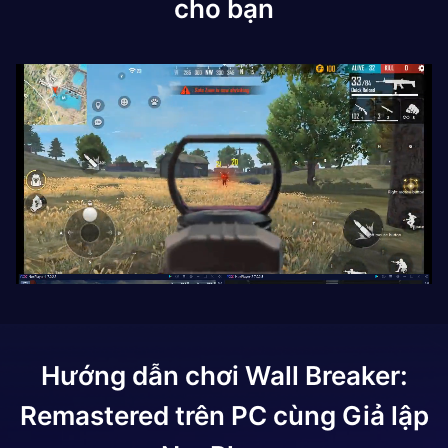
cho bạn
Hướng dẫn chơi
Wall Breaker:
Remastered
trên PC cùng Giả lập