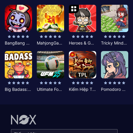
BangBang Zombies:Chiến Shelter
MahjongGame
Heroes & Gear? Yoink!
Tricky Minds: Brainy Puzzle
Big Badass: Game AFK Idle RPG
Ultimate Football Manager
Kiếm Hiệp Tình Duyên
Pomodoro Nhỏ: Giờ Tập Trung