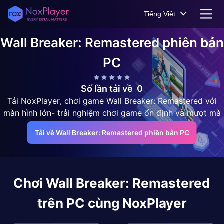
Tiếng Việt
Wall Breaker: Remastered
phiên bản
PC
Số lần tải về
0
Tải NoxPlayer, chơi game Wall Breaker: Remastered với
màn hình lớn- trải nghiệm chơi game ổn định và mượt mà
Tải về Wall Breaker: Remastered phiên bản PC
Chơi
Wall Breaker: Remastered
trên PC cùng NoxPlayer