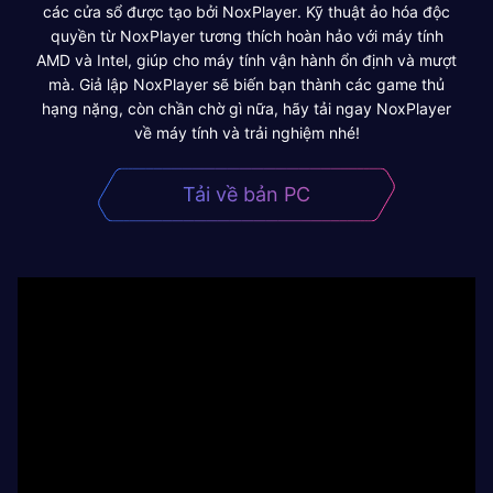
các cửa sổ được tạo bởi NoxPlayer. Kỹ thuật ảo hóa độc
quyền từ NoxPlayer tương thích hoàn hảo với máy tính
AMD và Intel, giúp cho máy tính vận hành ổn định và mượt
mà. Giả lập NoxPlayer sẽ biến bạn thành các game thủ
hạng nặng, còn chần chờ gì nữa, hãy tải ngay NoxPlayer
về máy tính và trải nghiệm nhé!
Tải về bản PC