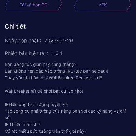
Tải về bản PC
APK
Chi tiết
Ngày cập nhật
:
2023-07-29
Phiên bản hiện tại
:
1.0.1
Bạn đang tức giận hay căng thẳng?
Bạn không nên đập vào tường IRL (tay bạn sẽ đau)!
Thay vào đó hãy chơi Wall Breaker: Remastered!!
Wall Breaker rất dễ chơi bất cứ lúc nào!
▶Hiệu ứng hành động tuyệt vời
Tạo công cụ phá tường của riêng bạn với các kỹ năng và chỉ
số!
▶ Nhiều màn chơi
Có rất nhiều bức tường trên thế giới này!