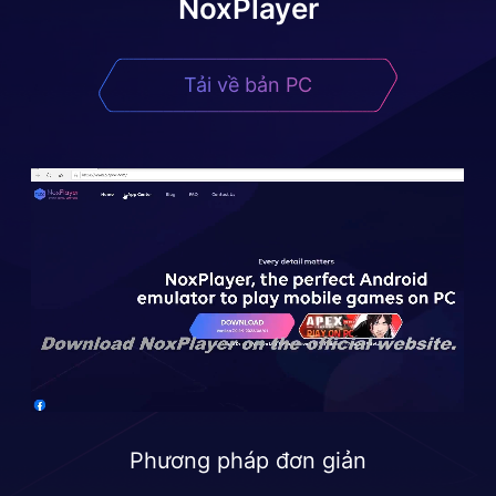
NoxPlayer
Tải về bản PC
Phương pháp đơn giản