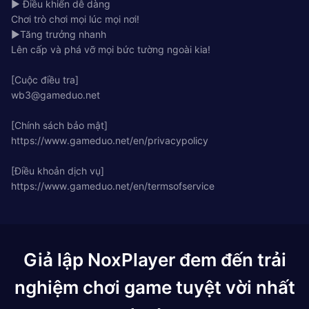
▶ Điều khiển dễ dàng
Chơi trò chơi mọi lúc mọi nơi!
▶Tăng trưởng nhanh
Lên cấp và phá vỡ mọi bức tường ngoài kia!
[Cuộc điều tra]
wb3@gameduo.net
[Chính sách bảo mật]
https://www.gameduo.net/en/privacypolicy
[Điều khoản dịch vụ]
https://www.gameduo.net/en/termsofservice
Giả lập NoxPlayer đem đến trải
nghiệm chơi game tuyệt vời nhất