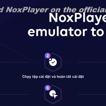
Chạy tệp cài đặt và hoàn tất cài đặt