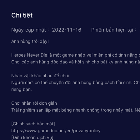
Chi tiết
Ngày cập nhật
:
2022-11-16
Phiên bản hiện tại
:
Anh hùng trỗi dậy!
Heroes Never Die là một game nhập vai miễn phí có tính năng đặc
Chơi các anh hùng độc đáo và hồi sinh cho bất kỳ anh hùng n
Nhân vật khác nhau để chơi
Người chơi có thể chuyển đổi anh hùng bằng cách hồi sinh. C
riêng bạn.
Chơi nhàn rỗi đơn giản
Trải nghiệm san lấp mặt bằng nhanh chóng trong nháy mắt. Nếu
[Chính sách bảo mật]
https://www.gameduo.net/en/privacypolicy
[Điều khoản dịch vụ]