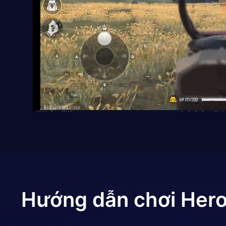
Hướng dẫn chơi
Hero