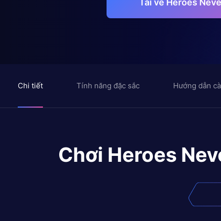
Tải về Heroes Never
Chi tiết
Tính năng đặc sắc
Hướng dẫn cà
Chơi
Heroes Neve