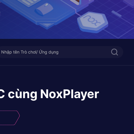
C cùng NoxPlayer