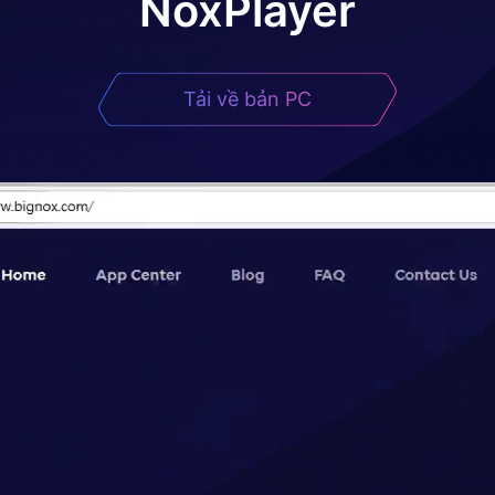
NoxPlayer
Tải về bản PC