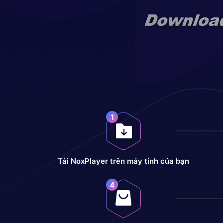
Tải NoxPlayer trên máy tính của bạn