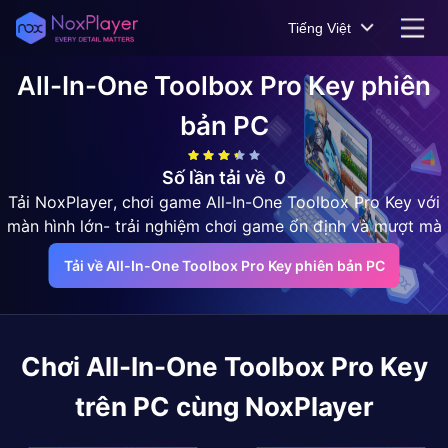
Tiếng Việt
All-In-One Toolbox Pro Key
phiên
bản PC
Số lần tải về
0
Tải NoxPlayer, chơi game All-In-One Toolbox Pro Key với
màn hình lớn- trải nghiệm chơi game ổn định và mượt mà
Tải về All-In-One Toolbox Pro Key phiên bản PC
Chơi
All-In-One Toolbox Pro Key
trên PC cùng NoxPlayer