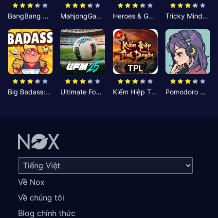
BangBang Zombies:Chiến Shelter
MahjongGame
Heroes & Gear? Yoink!
Tricky Minds: Brainy Puzzle
Big Badass: Game AFK Idle RPG
Ultimate Football Manager
Kiếm Hiệp Tình Duyên
Pomodoro Nhỏ: Giờ Tập Trung
Về Nox
Về chúng tôi
Blog chính thức