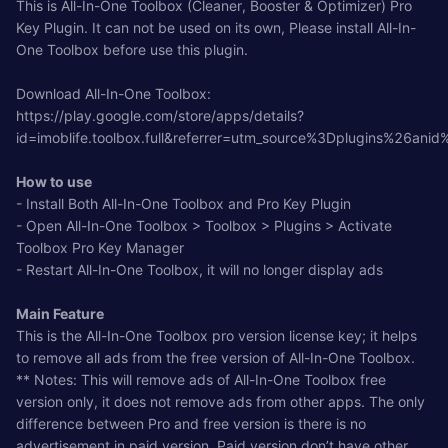
This is All-In-One Toolbox (Cleaner, Booster & Optimizer) Pro
Key Plugin. It can not be used on its own, Please install All-In-
One Toolbox before use this plugin.
Download All-In-One Toolbox:
https://play.google.com/store/apps/details?
id=imoblife.toolbox.full&referrer=utm_source%3Dplugins%26an
How to use
- Install Both All-In-One Toolbox and Pro Key Plugin
- Open All-In-One Toolbox > Toolbox > Plugins > Activate
Toolbox Pro Key Manager
- Restart All-In-One Toolbox, it will no longer display ads
Main Feature
This is the All-In-One Toolbox pro version license key; it helps
to remove all ads from the free version of All-In-One Toolbox.
** Notes: This will remove ads of All-In-One Toolbox free
version only, it does not remove ads from other apps. The only
difference between Pro and free version is there is no
advertisement in paid version. Paid version don’t have other