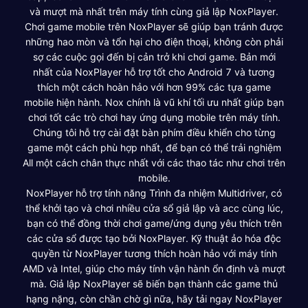
và mượt mà nhất trên máy tính cùng giả lập NoxPlayer.
Chơi game mobile trên NoxPlayer sẽ giúp bạn tránh được
những hao mòn và tổn hại cho điện thoại, không còn phải
sợ các cuộc gọi đến bị cản trở khi chơi game. Bản mới
nhất của NoxPlayer hỗ trợ tốt cho Android 7 và tương
thích một cách hoàn hảo với hơn 99% các tựa game
mobile hiện hành. Nox chính là vũ khí tối ưu nhất giúp bạn
chơi tốt các trò chơi hay ứng dụng mobile trên máy tính.
Chúng tôi hỗ trợ cài đặt bàn phím điều khiển cho từng
game một cách phù hợp nhất, để bạn có thể trải nghiệm
All một cách chân thực nhất với các thao tác như chơi trên
mobile.
NoxPlayer hỗ trợ tính năng Trình đa nhiệm Multidriver, có
thể khởi tạo và chơi nhiều cửa sổ giả lập và acc cùng lúc,
bạn có thể đồng thời chơi game/ứng dụng yêu thích trên
các cửa sổ được tạo bởi NoxPlayer. Kỹ thuật ảo hóa độc
quyền từ NoxPlayer tương thích hoàn hảo với máy tính
AMD và Intel, giúp cho máy tính vận hành ổn định và mượt
mà. Giả lập NoxPlayer sẽ biến bạn thành các game thủ
hạng nặng, còn chần chờ gì nữa, hãy tải ngay NoxPlayer