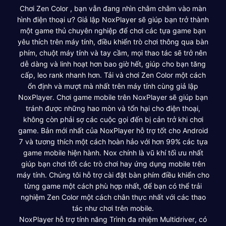
Chơi Zen Color , bạn vẫn đang nhìn chằm chằm vào màn
hình điện thoại ư? Giả lập NoxPlayer sẽ giúp bạn trở thành
một game thủ chuyên nghiệp để chơi các tựa game bạn
yêu thích trên máy tính, điều khiển trò chơi thông qua bàn
phím, chuột máy tính và tay cầm, mọi thao tác sẽ trở nên
dễ dàng và linh hoạt hơn bao giờ hết, giúp cho bạn tăng
cấp, leo rank nhanh hơn. Tải và chơi Zen Color một cách
ổn định và mượt mà nhất trên máy tính cùng giả lập
NoxPlayer. Chơi game mobile trên NoxPlayer sẽ giúp bạn
tránh được những hao mòn và tổn hại cho điện thoại,
không còn phải sợ các cuộc gọi đến bị cản trở khi chơi
game. Bản mới nhất của NoxPlayer hỗ trợ tốt cho Android
7 và tương thích một cách hoàn hảo với hơn 99% các tựa
game mobile hiện hành. Nox chính là vũ khí tối ưu nhất
giúp bạn chơi tốt các trò chơi hay ứng dụng mobile trên
máy tính. Chúng tôi hỗ trợ cài đặt bàn phím điều khiển cho
từng game một cách phù hợp nhất, để bạn có thể trải
nghiệm Zen Color một cách chân thực nhất với các thao
tác như chơi trên mobile.
NoxPlayer hỗ trợ tính năng Trình đa nhiệm Multidriver, có