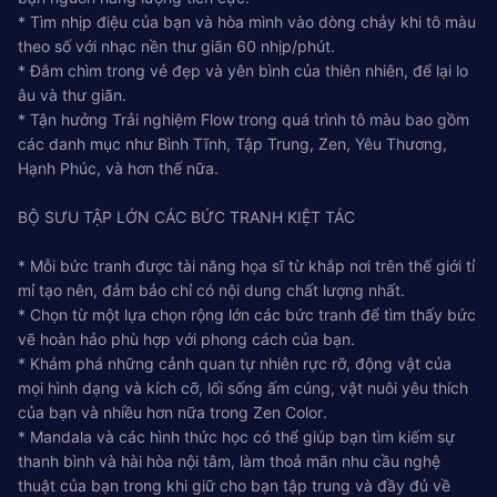
* Tìm nhịp điệu của bạn và hòa mình vào dòng chảy khi tô màu
theo số với nhạc nền thư giãn 60 nhịp/phút.
* Đắm chìm trong vẻ đẹp và yên bình của thiên nhiên, để lại lo
âu và thư giãn.
* Tận hưởng Trải nghiệm Flow trong quá trình tô màu bao gồm
các danh mục như Bình Tĩnh, Tập Trung, Zen, Yêu Thương,
Hạnh Phúc, và hơn thế nữa.
BỘ SƯU TẬP LỚN CÁC BỨC TRANH KIỆT TÁC
* Mỗi bức tranh được tài năng họa sĩ từ khắp nơi trên thế giới tỉ
mỉ tạo nên, đảm bảo chỉ có nội dung chất lượng nhất.
* Chọn từ một lựa chọn rộng lớn các bức tranh để tìm thấy bức
vẽ hoàn hảo phù hợp với phong cách của bạn.
* Khám phá những cảnh quan tự nhiên rực rỡ, động vật của
mọi hình dạng và kích cỡ, lối sống ấm cúng, vật nuôi yêu thích
của bạn và nhiều hơn nữa trong Zen Color.
* Mandala và các hình thức học có thể giúp bạn tìm kiếm sự
thanh bình và hài hòa nội tâm, làm thoả mãn nhu cầu nghệ
thuật của bạn trong khi giữ cho bạn tập trung và đầy đủ về