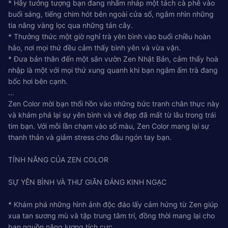
* Hãy tưởng tượng bạn đang nhấm nháp một tách cà phê vào
buổi sáng, tiếng chim hót bên ngoài cửa sổ, ngắm nhìn những
tia nắng vàng lọc qua những tán cây.
* Thưởng thức một giờ nghỉ trà yên bình vào buổi chiều hoàn
hảo, nơi mọi thứ đều cảm thấy bình yên và vừa vặn.
* Đưa bản thân đến một sân vườn Zen Nhật Bản, cảm thấy hoà
nhập là một với mọi thứ xung quanh khi bạn ngắm ấm trà đang
bốc hơi bên cạnh.
...
Zen Color mời bạn thổi hồn vào những bức tranh chân thực này
và khám phá lại sự yên bình và vẻ đẹp đã mất từ lâu trong trái
tim bạn. Với mỗi lần chạm vào số màu, Zen Color mang lại sự
thanh thản và giảm stress cho đầu ngón tay bạn.
TÍNH NĂNG CỦA ZEN COLOR
SỰ YÊN BÌNH VÀ THƯ GIÃN ĐÁNG KINH NGẠC
* Khám phá những hình ảnh độc đáo lấy cảm hứng từ Zen giúp
xua tan sương mù và tập trung tâm trí, đồng thời mang lại cho
bạn nguồn năng lượng tích cực.