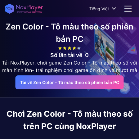
Tiếng Việt
Zen Color - Tô màu theo số
phiên
bản PC
Số lần tải về
0
Tải NoxPlayer, chơi game Zen Color - Tô màu theo số với
màn hình lớn- trải nghiệm chơi game ổn định và mượt mà
Tải về Zen Color - Tô màu theo số phiên bản PC
Chơi
Zen Color - Tô màu theo số
trên PC cùng NoxPlayer