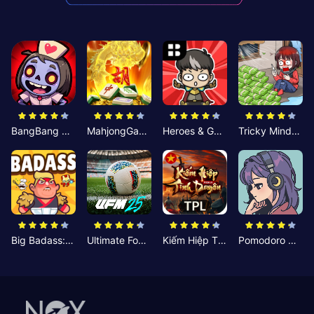
BangBang Zombies:Chiến Shelter
MahjongGame
Heroes & Gear? Yoink!
Tricky Minds: Brainy Puzzle
Big Badass: Game AFK Idle RPG
Ultimate Football Manager
Kiếm Hiệp Tình Duyên
Pomodoro Nhỏ: Giờ Tập Trung