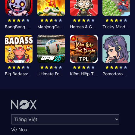
BangBang Zombies:Chiến Shelter
MahjongGame
Heroes & Gear? Yoink!
Tricky Minds: Brainy Puzzle
Big Badass: Game AFK Idle RPG
Ultimate Football Manager
Kiếm Hiệp Tình Duyên
Pomodoro Nhỏ: Giờ Tập Trung
Về Nox