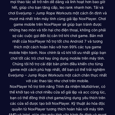
mọi thao tác sẽ trở nên dễ dàng và linh hoạt hơn bao giờ
hết, giúp cho bạn tăng cấp, leo rank nhanh hơn. Tải và
chơi Everjump – Jump Rope Workouts một cách ổn định và
mượt mà nhất trên máy tính cùng giả lập NoxPlayer. Chơi
game mobile trên NoxPlayer sẽ giúp bạn tránh được
những hao mòn và tổn hại cho điện thoại, không còn phải
sợ các cuộc gọi đến bị cản trở khi chơi game. Bản mới
nhất của NoxPlayer hỗ trợ tốt cho Android 7 và tương
thích một cách hoàn hảo với hơn 99% các tựa game
mobile hiện hành. Nox chính là vũ khí tối ưu nhất giúp bạn
chơi tốt các trò chơi hay ứng dụng mobile trên máy tính.
Chúng tôi hỗ trợ cài đặt bàn phím điều khiển cho từng
game một cách phù hợp nhất, để bạn có thể trải nghiệm
Everjump – Jump Rope Workouts một cách chân thực nhất
với các thao tác như chơi trên mobile.
NoxPlayer hỗ trợ tính năng Trình đa nhiệm Multidriver, có
thể khởi tạo và chơi nhiều cửa sổ giả lập và acc cùng lúc,
bạn có thể đồng thời chơi game/ứng dụng yêu thích trên
các cửa sổ được tạo bởi NoxPlayer. Kỹ thuật ảo hóa độc
quyền từ NoxPlayer tương thích hoàn hảo với máy tính
AMD và Intel, giúp cho máy tính vận hành ổn định và mượt