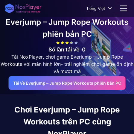
Tiếng Việt
Everjump – Jump Rope Workouts
phiên bản PC
Số lần tải về
0
Tải NoxPlayer, chơi game Everjump – Jump Rope
Workouts với màn hình lớn- trải nghiệm chơi game ổn định
và mượt mà
Tải về Everjump – Jump Rope Workouts phiên bản PC
Chơi
Everjump – Jump Rope
Workouts
trên PC cùng
NoxPlayer