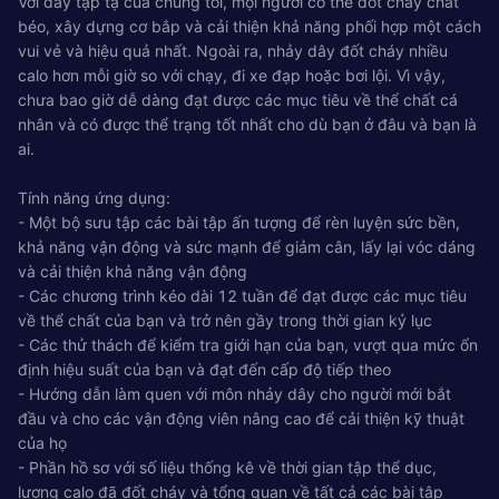
Với dây tập tạ của chúng tôi, mọi người có thể đốt cháy chất
béo, xây dựng cơ bắp và cải thiện khả năng phối hợp một cách
vui vẻ và hiệu quả nhất. Ngoài ra, nhảy dây đốt cháy nhiều
calo hơn mỗi giờ so với chạy, đi xe đạp hoặc bơi lội. Vì vậy,
chưa bao giờ dễ dàng đạt được các mục tiêu về thể chất cá
nhân và có được thể trạng tốt nhất cho dù bạn ở đâu và bạn là
ai.
Tính năng ứng dụng:
- Một bộ sưu tập các bài tập ấn tượng để rèn luyện sức bền,
khả năng vận động và sức mạnh để giảm cân, lấy lại vóc dáng
và cải thiện khả năng vận động
- Các chương trình kéo dài 12 tuần để đạt được các mục tiêu
về thể chất của bạn và trở nên gầy trong thời gian kỷ lục
- Các thử thách để kiểm tra giới hạn của bạn, vượt qua mức ổn
định hiệu suất của bạn và đạt đến cấp độ tiếp theo
- Hướng dẫn làm quen với môn nhảy dây cho người mới bắt
đầu và cho các vận động viên nâng cao để cải thiện kỹ thuật
của họ
- Phần hồ sơ với số liệu thống kê về thời gian tập thể dục,
lượng calo đã đốt cháy và tổng quan về tất cả các bài tập