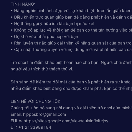
TÍNH NĂNG:
• Hàng nghìn hình ảnh đẹp với sự khác biệt được ẩn giấu khéo
• Điều khiển trực quan giúp bạn dễ dàng phát hiện và đánh dấ
• Hệ thống gợi ý hữu ích khi bạn bị mắc kẹt
• Không có áp lực về thời gian để bạn có thể tận hưởng việc p
• Độ khó vừa phải phù hợp với bạn
• Rèn luyện trí não giúp cải thiện kỹ năng quan sát của bạn tro
• Cập nhật thường xuyên với nội dung mới và phát hiện các câu
Trò chơi tìm điểm khác biệt hoàn hảo cho bạn! Người chơi đánh 
người yêu thích thử thách thú vị.
Sẵn sàng để kiểm tra đôi mắt của bạn và phát hiện ra sự khác 
nhiều điểm khác biệt đang chờ được khám phá. Bạn có thể nhận 
LIÊN HỆ VỚI CHÚNG TÔI:
Chúng tôi luôn bổ sung nội dung và cải thiện trò chơi của mìn
Email:
hipposbro@gmail.com
EULA: https://sites.google.com/view/eulainfinitejoy
ĐT: +1 2133989184