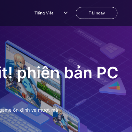
Tiếng Việt
Tải ngay
t!
phiên bản PC
ơi game ổn định và mượt mà