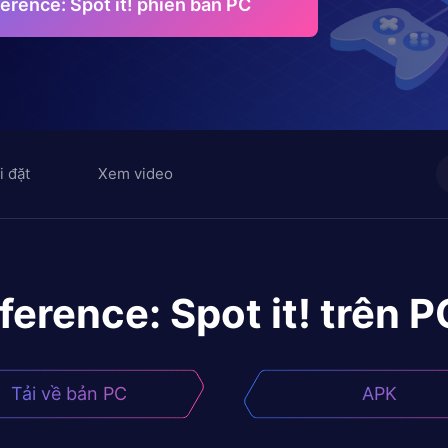
ference: Spot it! phiên bản PC
i đặt
Xem video
ference: Spot it!
trên P
Tải về bản PC
APK