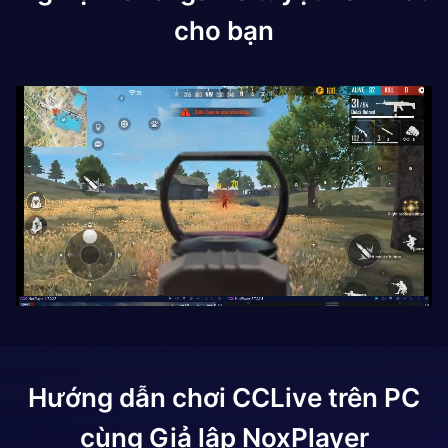
cho bạn
Hướng dẫn chơi
CCLive
trên PC
cùng Giả lập NoxPlayer