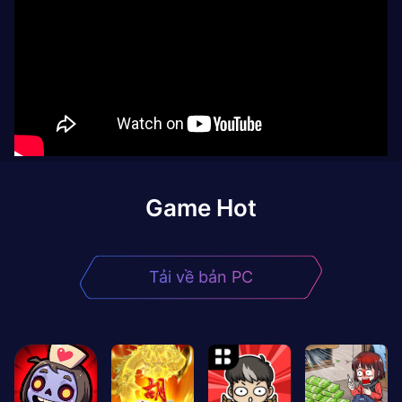
Game Hot
Tải về bản PC