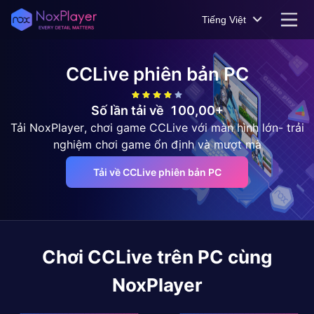
Tiếng Việt
CCLive
phiên bản PC
Số lần tải về
100,00+
Tải NoxPlayer, chơi game CCLive với màn hình lớn- trải
nghiệm chơi game ổn định và mượt mà
Tải về CCLive phiên bản PC
Chơi
CCLive
trên PC cùng
NoxPlayer