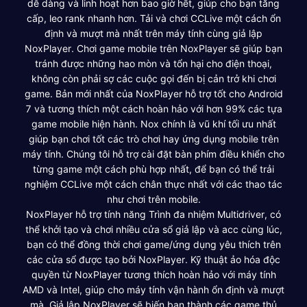
dễ dàng và linh hoạt hơn bao giờ hết, giúp cho bạn tăng
cấp, leo rank nhanh hơn. Tải và chơi CCLive một cách ổn
định và mượt mà nhất trên máy tính cùng giả lập
NoxPlayer. Chơi game mobile trên NoxPlayer sẽ giúp bạn
tránh được những hao mòn và tổn hại cho điện thoại,
không còn phải sợ các cuộc gọi đến bị cản trở khi chơi
game. Bản mới nhất của NoxPlayer hỗ trợ tốt cho Android
7 và tương thích một cách hoàn hảo với hơn 99% các tựa
game mobile hiện hành. Nox chính là vũ khí tối ưu nhất
giúp bạn chơi tốt các trò chơi hay ứng dụng mobile trên
máy tính. Chúng tôi hỗ trợ cài đặt bàn phím điều khiển cho
từng game một cách phù hợp nhất, để bạn có thể trải
nghiệm CCLive một cách chân thực nhất với các thao tác
như chơi trên mobile.
NoxPlayer hỗ trợ tính năng Trình đa nhiệm Multidriver, có
thể khởi tạo và chơi nhiều cửa sổ giả lập và acc cùng lúc,
bạn có thể đồng thời chơi game/ứng dụng yêu thích trên
các cửa sổ được tạo bởi NoxPlayer. Kỹ thuật ảo hóa độc
quyền từ NoxPlayer tương thích hoàn hảo với máy tính
AMD và Intel, giúp cho máy tính vận hành ổn định và mượt
mà. Giả lập NoxPlayer sẽ biến bạn thành các game thủ