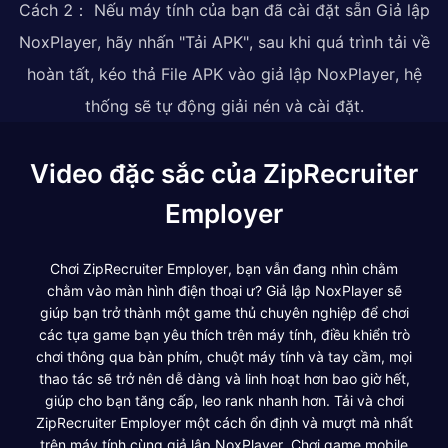
Cách 2： Nếu máy tính của bạn đã cài đặt sẵn Giả lập
NoxPlayer, hãy nhấn "Tải APK", sau khi quá trình tải về
hoàn tất, kéo thả File APK vào giả lập NoxPlayer, hệ
thống sẽ tự động giải nén và cài đặt.
Video đặc sắc của ZipRecruiter
Employer
Chơi ZipRecruiter Employer, bạn vẫn đang nhìn chằm
chằm vào màn hình điện thoại ư? Giả lập NoxPlayer sẽ
giúp bạn trở thành một game thủ chuyên nghiệp để chơi
các tựa game bạn yêu thích trên máy tính, điều khiển trò
chơi thông qua bàn phím, chuột máy tính và tay cầm, mọi
thao tác sẽ trở nên dễ dàng và linh hoạt hơn bao giờ hết,
giúp cho bạn tăng cấp, leo rank nhanh hơn. Tải và chơi
ZipRecruiter Employer một cách ổn định và mượt mà nhất
trên máy tính cùng giả lập NoxPlayer. Chơi game mobile