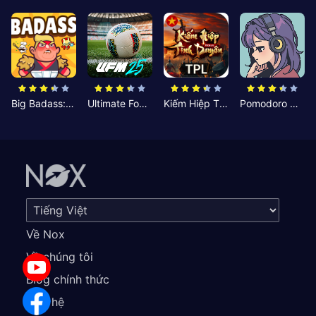
Big Badass: Game AFK Idle RPG
Ultimate Football Manager
Kiếm Hiệp Tình Duyên
Pomodoro Nhỏ: Giờ Tập Trung
Về Nox
Về chúng tôi
Blog chính thức
Liên hệ