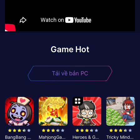
Game Hot
Tải về bản PC
BangBang Zombies:Chiến Shelter
MahjongGame
Heroes & Gear? Yoink!
Tricky Minds: Brainy Puzzle