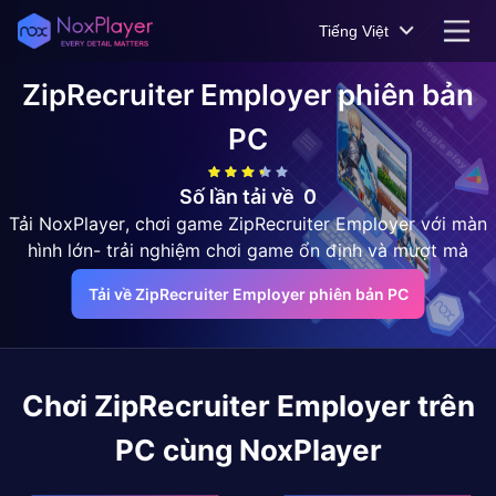
Tiếng Việt
ZipRecruiter Employer
phiên bản
PC
Số lần tải về
0
Tải NoxPlayer, chơi game ZipRecruiter Employer với màn
hình lớn- trải nghiệm chơi game ổn định và mượt mà
Tải về ZipRecruiter Employer phiên bản PC
Chơi
ZipRecruiter Employer
trên
PC cùng NoxPlayer