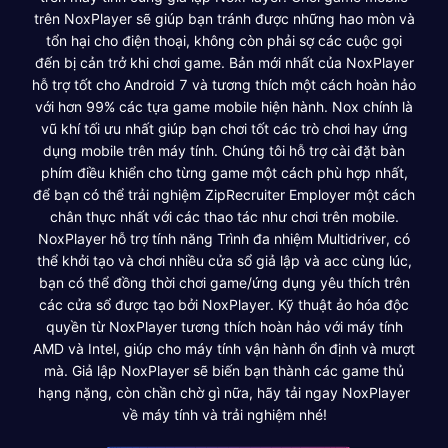
trên NoxPlayer sẽ giúp bạn tránh được những hao mòn và
tổn hại cho điện thoại, không còn phải sợ các cuộc gọi
đến bị cản trở khi chơi game. Bản mới nhất của NoxPlayer
hỗ trợ tốt cho Android 7 và tương thích một cách hoàn hảo
với hơn 99% các tựa game mobile hiện hành. Nox chính là
vũ khí tối ưu nhất giúp bạn chơi tốt các trò chơi hay ứng
dụng mobile trên máy tính. Chúng tôi hỗ trợ cài đặt bàn
phím điều khiển cho từng game một cách phù hợp nhất,
để bạn có thể trải nghiệm ZipRecruiter Employer một cách
chân thực nhất với các thao tác như chơi trên mobile.
NoxPlayer hỗ trợ tính năng Trình đa nhiệm Multidriver, có
thể khởi tạo và chơi nhiều cửa sổ giả lập và acc cùng lúc,
bạn có thể đồng thời chơi game/ứng dụng yêu thích trên
các cửa sổ được tạo bởi NoxPlayer. Kỹ thuật ảo hóa độc
quyền từ NoxPlayer tương thích hoàn hảo với máy tính
AMD và Intel, giúp cho máy tính vận hành ổn định và mượt
mà. Giả lập NoxPlayer sẽ biến bạn thành các game thủ
hạng nặng, còn chần chờ gì nữa, hãy tải ngay NoxPlayer
về máy tính và trải nghiệm nhé!