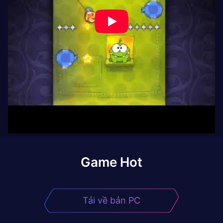
Game Hot
Tải về bản PC