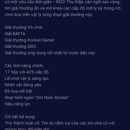
có một yêu cầu đơn giản – KẸO! Thu thập các ngôi sao vàng,
tìm giải thưởng ẩn và mở khóa các cấp độ mới ly kỳ trong trò
chơi dựa trên vật lý từng đoạt giải thưởng này.
Giải thưởng trò chơi:
Giải BAFTA
Giải thưởng Pocket Gamer
Giải thưởng GDC
Giải thưởng ứng dụng tốt nhất từ trước đến nay
Các tính năng chính:
17 hộp với 425 cấp độ
Lối chơi vật lý sáng tạo
Nhân vật đáng yêu
Đồ họa nổi bật
Hoạt hình ngắn "Om Nom Stories"
Siêu năng lực
Chi tiết bổ sung:
Thử thách hoài cổ: Tìm lại niềm vui của các trò chơi cũ với
những thay đổi hiện đại.