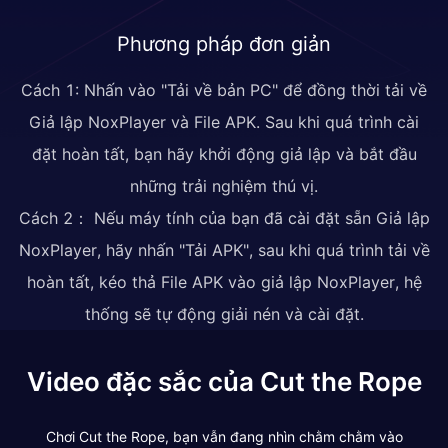
Phương pháp đơn giản
Cách 1: Nhấn vào "Tải về bản PC" để đồng thời tải về
Giả lập NoxPlayer và File APK. Sau khi quá trình cài
đặt hoàn tất, bạn hãy khởi động giả lập và bắt đầu
những trải nghiệm thú vị.
Cách 2： Nếu máy tính của bạn đã cài đặt sẵn Giả lập
NoxPlayer, hãy nhấn "Tải APK", sau khi quá trình tải về
hoàn tất, kéo thả File APK vào giả lập NoxPlayer, hệ
thống sẽ tự động giải nén và cài đặt.
Video đặc sắc của Cut the Rope
Chơi Cut the Rope, bạn vẫn đang nhìn chằm chằm vào