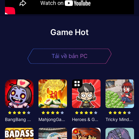
Game Hot
Tải về bản PC
BangBang Zombies:Chiến Shelter
MahjongGame
Heroes & Gear? Yoink!
Tricky Minds: Brainy Puzzle