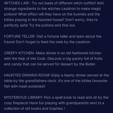
WITCHES LAIR : Try out loads of different witch outfits!! Add
strange ingredients to the witches cauldron to make magic
potions! What effect will they have on the bunnies and the
kitties playing in the haunted house? Don’t worry, they’re
perfectly safe! Try the potions and find out.
FORTUNE TELLER: Visit a fortune teller and learn about the
future! Don’t forget to feed the owls by the cauldron.
CREEPY KITCHEN: Make dinner in an old fashioned kitchen
with the help of the Cook. Discover a big pantry full of fruits
and candy that can be served for dessert by the Butler.
HAUNTED DINNING ROOM: Enjoy a hearty dinner served at the
table by the grandfathers clock. It’s one of the kitties favourite:
fish with mash potatoes!!
MYSTERIOUS LIBRARY: Pick a spell book to read and sit by the
cosy fireplace! Have fun playing with grandparents next to a
collection of old books and trophies !