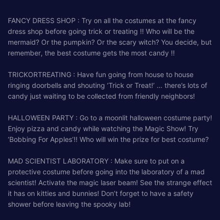
FANCY DRESS SHOP : Try on all the costumes at the fancy
dress shop before going trick or treating !! Who will be the
mermaid? Or the pumpkin? Or the scary witch? You decide, but
remember, the best costume gets the most candy !!
TRICKORTREATING : Have fun going from house to house
ringing doorbells and shouting ‘Trick or Treat!’ … there’s lots of
candy just waiting to be collected from friendly neighbors!
HALLOWEEN PARTY : Go to a moonlit halloween costume party!
Enjoy pizza and candy while watching the Magic Show! Try
‘Bobbing For Apples’!! Who will win the prize for best costume?
MAD SCIENTIST LABORATORY : Make sure to put on a
protective costume before going into the laboratory of a mad
scientist! Activate the magic laser beam! See the strange effect
it has on kitties and bunnies! Don’t forget to have a safety
shower before leaving the spooky lab!