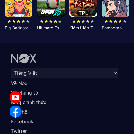
Big Badass: Game AFK Idle RPG
Ultimate Football Manager
Kiếm Hiệp Tình Duyên
Pomodoro Nhỏ: Giờ Tập Trung
Về Nox
Về chúng tôi
Blog chính thức
Liên hệ
Facebook
Twitter