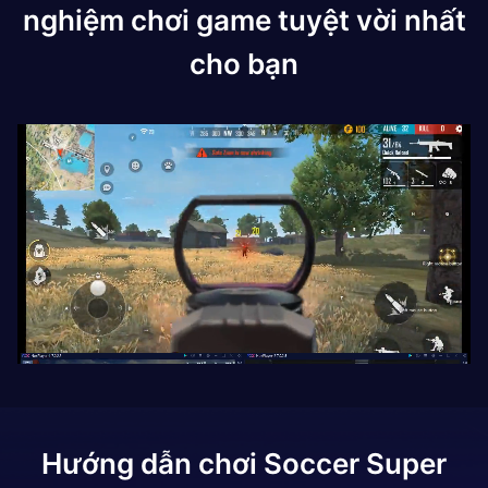
nghiệm chơi game tuyệt vời nhất
cho bạn
Hướng dẫn chơi
Soccer Super