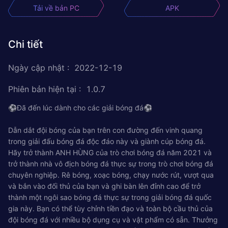
Tải về bản PC
APK
Chi tiết
Ngày cập nhật
:
2022-12-19
Phiên bản hiện tại
:
1.0.7
⚽Đã đến lúc dành cho các giải bóng đá⚽
Dẫn dắt đội bóng của bạn trên con đường đến vinh quang
trong giải đấu bóng đá độc đáo này và giành cúp bóng đá.
Hãy trở thành ANH HÙNG của trò chơi bóng đá năm 2021 và
trở thành nhà vô địch bóng đá thực sự trong trò chơi bóng đá
chuyên nghiệp. Rê bóng, xoạc bóng, chạy nước rút, vượt qua
và bắn vào đối thủ của bạn và ghi bàn lên đỉnh cao để trở
thành một ngôi sao bóng đá thực sự trong giải bóng đá quốc
gia này. Bạn có thể tùy chỉnh tiền đạo và toàn bộ cầu thủ của
đội bóng đá với nhiều bộ dụng cụ và vật phẩm có sẵn. Thưởng