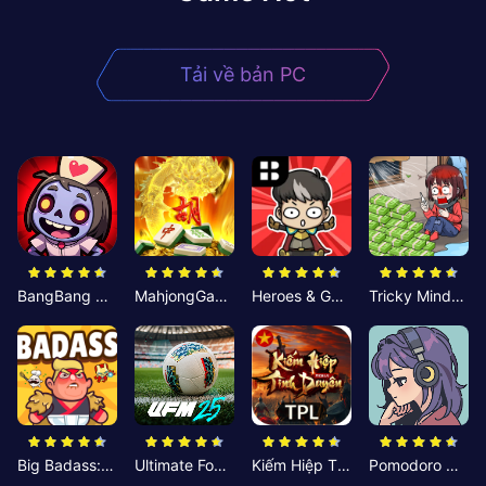
Tải về bản PC
BangBang Zombies:Chiến Shelter
MahjongGame
Heroes & Gear? Yoink!
Tricky Minds: Brainy Puzzle
Big Badass: Game AFK Idle RPG
Ultimate Football Manager
Kiếm Hiệp Tình Duyên
Pomodoro Nhỏ: Giờ Tập Trung