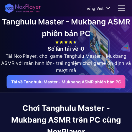
Tiếng Việt
Tanghulu Master - Mukbang ASMR
phiên bản PC
Số lần tải về
0
Tải NoxPlayer, chơi game Tanghulu Master - Mukbang
ASMR với màn hình lớn- trải nghiệm chơi game ổn định và
mượt mà
Tải về Tanghulu Master - Mukbang ASMR phiên bản PC
Chơi
Tanghulu Master -
Mukbang ASMR
trên PC cùng
NoxPlayer