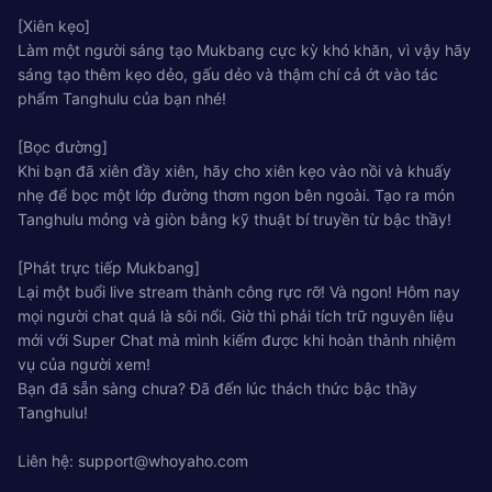
[Xiên kẹo]
Làm một người sáng tạo Mukbang cực kỳ khó khăn, vì vậy hãy
sáng tạo thêm kẹo dẻo, gấu dẻo và thậm chí cả ớt vào tác
phẩm Tanghulu của bạn nhé!
[Bọc đường]
Khi bạn đã xiên đầy xiên, hãy cho xiên kẹo vào nồi và khuấy
nhẹ để bọc một lớp đường thơm ngon bên ngoài. Tạo ra món
Tanghulu mỏng và giòn bằng kỹ thuật bí truyền từ bậc thầy!
[Phát trực tiếp Mukbang]
Lại một buổi live stream thành công rực rỡ! Và ngon! Hôm nay
mọi người chat quá là sôi nổi. Giờ thì phải tích trữ nguyên liệu
mới với Super Chat mà mình kiếm được khi hoàn thành nhiệm
vụ của người xem!
Bạn đã sẵn sàng chưa? Đã đến lúc thách thức bậc thầy
Tanghulu!
Liên hệ:
support@whoyaho.com