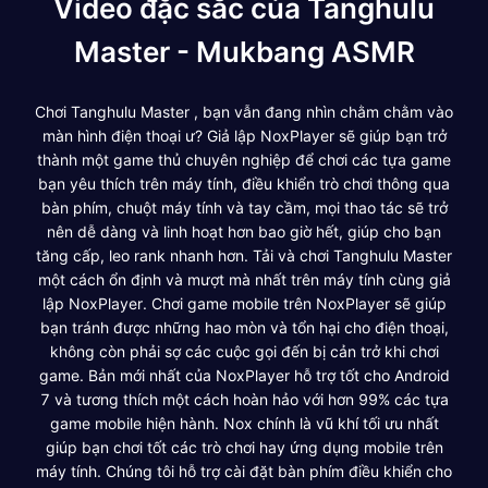
Video đặc sắc của Tanghulu
Master - Mukbang ASMR
Chơi Tanghulu Master , bạn vẫn đang nhìn chằm chằm vào
màn hình điện thoại ư? Giả lập NoxPlayer sẽ giúp bạn trở
thành một game thủ chuyên nghiệp để chơi các tựa game
bạn yêu thích trên máy tính, điều khiển trò chơi thông qua
bàn phím, chuột máy tính và tay cầm, mọi thao tác sẽ trở
nên dễ dàng và linh hoạt hơn bao giờ hết, giúp cho bạn
tăng cấp, leo rank nhanh hơn. Tải và chơi Tanghulu Master
một cách ổn định và mượt mà nhất trên máy tính cùng giả
lập NoxPlayer. Chơi game mobile trên NoxPlayer sẽ giúp
bạn tránh được những hao mòn và tổn hại cho điện thoại,
không còn phải sợ các cuộc gọi đến bị cản trở khi chơi
game. Bản mới nhất của NoxPlayer hỗ trợ tốt cho Android
7 và tương thích một cách hoàn hảo với hơn 99% các tựa
game mobile hiện hành. Nox chính là vũ khí tối ưu nhất
giúp bạn chơi tốt các trò chơi hay ứng dụng mobile trên
máy tính. Chúng tôi hỗ trợ cài đặt bàn phím điều khiển cho