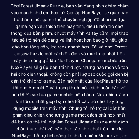
Chơi Forest Jigsaw Puzzle, bạn vẫn đang nhìn chằm chằm
vào màn hình điện thoại ư? Giả lập NoxPlayer sẽ giúp bạn
trở thành một game thủ chuyên nghiệp để chơi các tựa
game bạn yêu thích trên máy tính, điều khiển trò chơi
thông qua bàn phím, chuột máy tính và tay cầm, mọi thao
tác sẽ trở nên dễ dàng và linh hoạt hơn bao giờ hết, giúp
cho bạn tăng cấp, leo rank nhanh hơn. Tải và chơi Forest
Jigsaw Puzzle một cách ổn định và mượt mà nhất trên
máy tính cùng giả lập NoxPlayer. Chơi game mobile trên
NoxPlayer sẽ giúp bạn tránh được những hao mòn và tổn
hại cho điện thoại, không còn phải sợ các cuộc gọi đến bị
cản trở khi chơi game. Bản mới nhất của NoxPlayer hỗ trợ
tốt cho Android 7 và tương thích một cách hoàn hảo với
hơn 99% các tựa game mobile hiện hành. Nox chính là vũ
khí tối ưu nhất giúp bạn chơi tốt các trò chơi hay ứng
dụng mobile trên máy tính. Chúng tôi hỗ trợ cài đặt bàn
phím điều khiển cho từng game một cách phù hợp nhất,
để bạn có thể trải nghiệm Forest Jigsaw Puzzle một cách
chân thực nhất với các thao tác như chơi trên mobile.
NoxPlayer hỗ trợ tính năng Trình đa nhiệm Multidriver, có