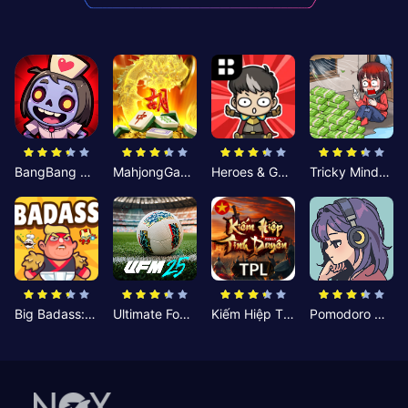
BangBang Zombies:Chiến Shelter
MahjongGame
Heroes & Gear? Yoink!
Tricky Minds: Brainy Puzzle
Big Badass: Game AFK Idle RPG
Ultimate Football Manager
Kiếm Hiệp Tình Duyên
Pomodoro Nhỏ: Giờ Tập Trung