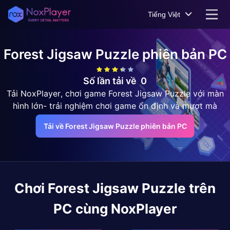
Tiếng Việt
Forest Jigsaw Puzzle
phiên bản PC
Số lần tải về
0
Tải NoxPlayer, chơi game Forest Jigsaw Puzzle với màn
hình lớn- trải nghiệm chơi game ổn định và mượt mà
Tải về Forest Jigsaw Puzzle phiên bản PC
Chơi
Forest Jigsaw Puzzle
trên
PC cùng NoxPlayer