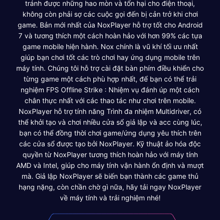
tránh được những hao mòn và tổn hại cho điện thoại,
không còn phải sợ các cuộc gọi đến bị cản trở khi chơi
game. Bản mới nhất của NoxPlayer hỗ trợ tốt cho Android
7 và tương thích một cách hoàn hảo với hơn 99% các tựa
game mobile hiện hành. Nox chính là vũ khí tối ưu nhất
giúp bạn chơi tốt các trò chơi hay ứng dụng mobile trên
máy tính. Chúng tôi hỗ trợ cài đặt bàn phím điều khiển cho
từng game một cách phù hợp nhất, để bạn có thể trải
nghiệm FPS Offline Strike : Nhiệm vụ đánh úp một cách
chân thực nhất với các thao tác như chơi trên mobile.
NoxPlayer hỗ trợ tính năng Trình đa nhiệm Multidriver, có
thể khởi tạo và chơi nhiều cửa sổ giả lập và acc cùng lúc,
bạn có thể đồng thời chơi game/ứng dụng yêu thích trên
các cửa sổ được tạo bởi NoxPlayer. Kỹ thuật ảo hóa độc
quyền từ NoxPlayer tương thích hoàn hảo với máy tính
AMD và Intel, giúp cho máy tính vận hành ổn định và mượt
mà. Giả lập NoxPlayer sẽ biến bạn thành các game thủ
hạng nặng, còn chần chờ gì nữa, hãy tải ngay NoxPlayer
về máy tính và trải nghiệm nhé!