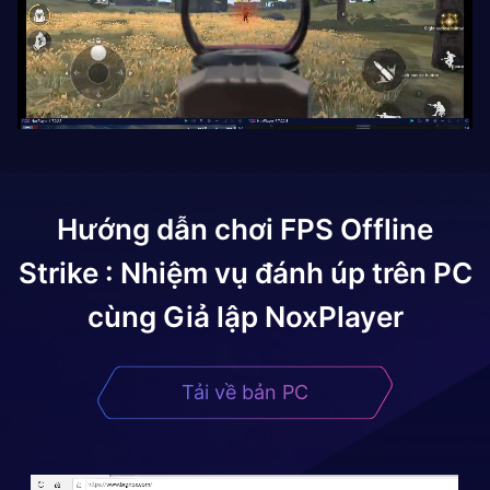
Hướng dẫn chơi
FPS Offline
Strike : Nhiệm vụ đánh úp
trên PC
cùng Giả lập NoxPlayer
Tải về bản PC