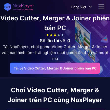
Tiếng Việt
Video Cutter, Merger & Joiner
phiên
bản PC
Số lần tải về
0
Tải NoxPlayer, chơi game Video Cutter, Merger & Joiner
với màn hình lớn- trải nghiệm chơi game ổn định và mượt
mà
Tải về Video Cutter, Merger & Joiner phiên bản PC
Chơi
Video Cutter, Merger &
Joiner
trên PC cùng NoxPlayer