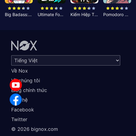
Big Badass: Game AFK Idle RPG
Ultimate Football Manager
Kiếm Hiệp Tình Duyên
Pomodoro Nhỏ: Giờ Tập Trung
Về Nox
Về chúng tôi
Blog chính thức
Liên hệ
Facebook
Twitter
©
2026
bignox.com