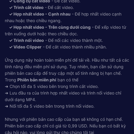
✓ Công cụ cắt video
- Để cắt video.
✓ Trình cắt video
- Để cắt video.
✓ Hợp nhất video - Cạnh nhau
- Để hợp nhất video cạnh
nhau hoặc theo chiều ngang.
✓ Hợp nhất video - Trên cùng dưới cùng
- Để xếp video từ
trên xuống dưới hoặc theo chiều dọc.
✓ Trình nối video
- Để nối các video thành một.
✓ Video Clipper
- Để cắt video thành nhiều phần.
Ứng dụng này hoàn toàn miễn phí để tải về. Hầu như tất cả các
tính năng đều miễn phí sử dụng. Tuy nhiên, bạn cần sử dụng
phiên bản cao cấp để truy cập một số tính năng bị hạn chế.
Trong
Phiên bản miễn phí
bạn có thể
➜ Chọn tối đa 5 video bên trong trình cắt video.
➜ Lưu đầu ra của trình hợp nhất video và trình nối video chỉ
dưới dạng MP4.
➜ Nối tối đa 5 video bên trong trình nối video.
Nhưng với phiên bản cao cấp của bạn sẽ không có hạn chế.
Phiên bản cao cấp chỉ có giá từ 0,99 USD. Nếu bạn có bất kỳ
câu hỏi nào, vui lòng gửi thư cho chúng tôi tại