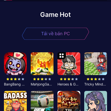
Game Hot
Tải về bản PC
BangBang Zombies:Chiến Shelter
MahjongGame
Heroes & Gear? Yoink!
Tricky Minds: Brainy Puzzle