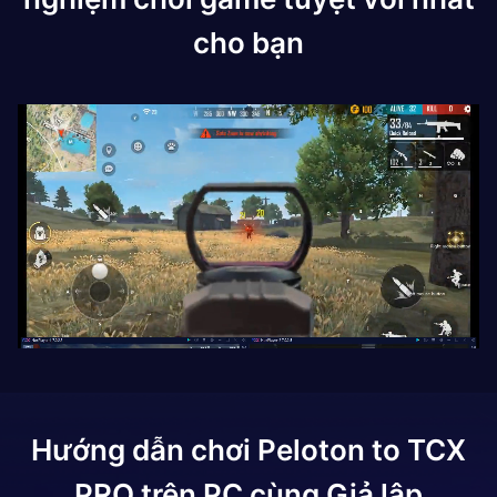
cho bạn
Hướng dẫn chơi
Peloton to TCX
PRO
trên PC cùng Giả lập