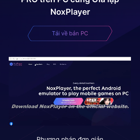
NoxPlayer
Tải về bản PC
Phương pháp đơn giản