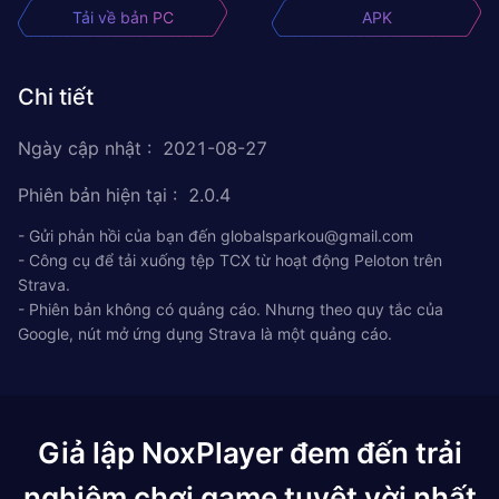
Tải về bản PC
APK
Chi tiết
Ngày cập nhật
:
2021-08-27
Phiên bản hiện tại
:
2.0.4
- Gửi phản hồi của bạn đến
globalsparkou@gmail.com
- Công cụ để tải xuống tệp TCX từ hoạt động Peloton trên
Strava.
- Phiên bản không có quảng cáo. Nhưng theo quy tắc của
Google, nút mở ứng dụng Strava là một quảng cáo.
Giả lập NoxPlayer đem đến trải
nghiệm chơi game tuyệt vời nhất