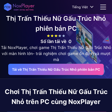
Tiếng Việt
Thị Trấn Thiếu Nữ Gấu Trúc Nhỏ
phiên bản PC
Số lần tải về
0
Tải NoxPlayer, chơi game Thị Trấn Thiếu Nữ Gấu Trúc Nhỏ
với màn hình lớn- trải nghiệm chơi game ổn định và mượt
mà
Tải về Thị Trấn Thiếu Nữ Gấu Trúc Nhỏ phiên bản PC
Chơi
Thị Trấn Thiếu Nữ Gấu Trúc
Nhỏ
trên PC cùng NoxPlayer