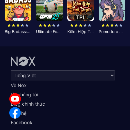
Big Badass: Game AFK Idle RPG
Ultimate Football Manager
Kiếm Hiệp Tình Duyên
Pomodoro Nhỏ: Giờ Tập Trung
Về Nox
Về chúng tôi
Blog chính thức
Liên hệ
Facebook