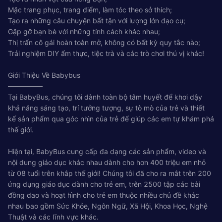
Mặc trang phục, trang điểm, làm tóc theo sở thích;
Tạo ra những câu chuyện bất tận với lượng lớn đạo cụ;
Gặp gỡ bạn bè với những tính cách khác nhau;
Thị trấn cô gái hoàn toàn mở, không có bất kỳ quy tắc nào;
Trải nghiệm DIY ẩm thực, tiệc trà và các trò chơi thú vị khác!
Giới Thiệu Về Babybus
—————
Tại BabyBus, chúng tôi dành toàn bộ tâm huyết để khơi dậy
khả năng sáng tạo, trí tưởng tượng, sự tò mò của trẻ và thiết
kế sản phẩm qua góc nhìn của trẻ để giúp các em tự khám phá
thế giới.
Hiện tại, BabyBus cung cấp đa dạng các sản phẩm, video và
nội dung giáo dục khác nhau dành cho hơn 400 triệu em nhỏ
từ 08 tuổi trên khắp thế giới! Chúng tôi đã cho ra mắt trên 200
ứng dụng giáo dục dành cho trẻ em, trên 2500 tập các bài
đồng dao và hoạt hình cho trẻ em thuộc nhiều chủ đề khác
nhau bao gồm Sức Khỏe, Ngôn Ngữ, Xã Hội, Khoa Học, Nghệ
Thuật và các lĩnh vực khác.