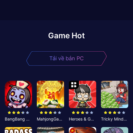
Game Hot
Tải về bản PC
BangBang Zombies:Chiến Shelter
MahjongGame
Heroes & Gear? Yoink!
Tricky Minds: Brainy Puzzle