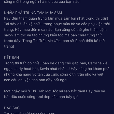
sống mới trong ngôi nhà mơ ước của bạn nào!
KHÁM PHÁ TRUNG TÂM MUA SẮM
Hãy đến tham quan trung tâm mua sắm lớn nhất trong thị trấn!
Tại đây đã lên kệ nhiều trang phục mùa hè và các phụ kiện thời
trang. Hãy mau đến mua nào! Bạn cũng có thể ghé thăm tiệm
salon làm tóc và tạo những kiểu tóc mà bạn chưa từng thử
trước đây! Trong Thị Trấn Mơ Ước, bạn sẽ là nhà thiết kế thời
trang!
KẾT BẠN
Trong thị trấn có nhiều bạn bè đang chờ gặp bạn, Caroline kiêu
ngạo, Judy hoạt bát, Kevin nhút nhát...! Hãy cùng họ khám phá
những khả năng vô tận của cuộc sống ở thị trấn nhỏ và viết
nên câu chuyện tình bạn đầy bất ngờ!
Một ngày mới ở Thị Trấn Mơ Ước lại sắp bắt đầu! Hãy đến và
bắt đầu cuộc sống tươi đẹp của bạn bây giờ!
ĐẶC SẮC
Tạo ra nhân vật của riêng bạn;