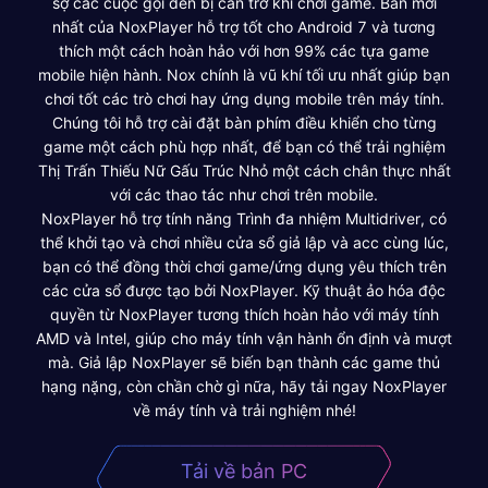
sợ các cuộc gọi đến bị cản trở khi chơi game. Bản mới
nhất của NoxPlayer hỗ trợ tốt cho Android 7 và tương
thích một cách hoàn hảo với hơn 99% các tựa game
mobile hiện hành. Nox chính là vũ khí tối ưu nhất giúp bạn
chơi tốt các trò chơi hay ứng dụng mobile trên máy tính.
Chúng tôi hỗ trợ cài đặt bàn phím điều khiển cho từng
game một cách phù hợp nhất, để bạn có thể trải nghiệm
Thị Trấn Thiếu Nữ Gấu Trúc Nhỏ một cách chân thực nhất
với các thao tác như chơi trên mobile.
NoxPlayer hỗ trợ tính năng Trình đa nhiệm Multidriver, có
thể khởi tạo và chơi nhiều cửa sổ giả lập và acc cùng lúc,
bạn có thể đồng thời chơi game/ứng dụng yêu thích trên
các cửa sổ được tạo bởi NoxPlayer. Kỹ thuật ảo hóa độc
quyền từ NoxPlayer tương thích hoàn hảo với máy tính
AMD và Intel, giúp cho máy tính vận hành ổn định và mượt
mà. Giả lập NoxPlayer sẽ biến bạn thành các game thủ
hạng nặng, còn chần chờ gì nữa, hãy tải ngay NoxPlayer
về máy tính và trải nghiệm nhé!
Tải về bản PC