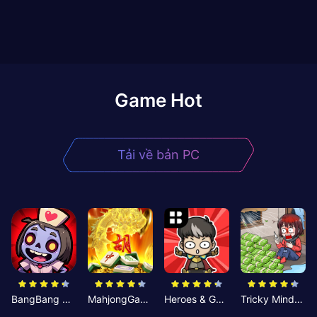
Game Hot
Tải về bản PC
BangBang Zombies:Chiến Shelter
MahjongGame
Heroes & Gear? Yoink!
Tricky Minds: Brainy Puzzle