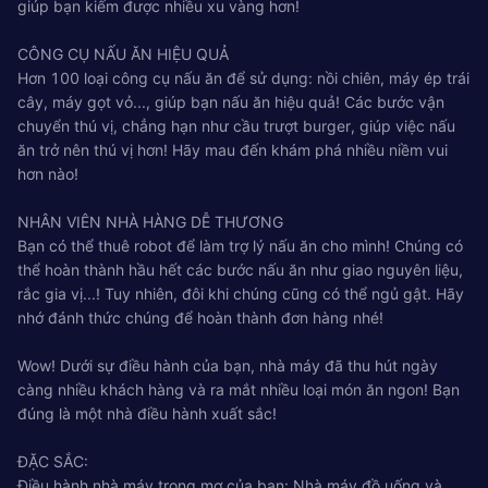
giúp bạn kiếm được nhiều xu vàng hơn!
CÔNG CỤ NẤU ĂN HIỆU QUẢ
Hơn 100 loại công cụ nấu ăn để sử dụng: nồi chiên, máy ép trái
cây, máy gọt vỏ..., giúp bạn nấu ăn hiệu quả! Các bước vận
chuyển thú vị, chẳng hạn như cầu trượt burger, giúp việc nấu
ăn trở nên thú vị hơn! Hãy mau đến khám phá nhiều niềm vui
hơn nào!
NHÂN VIÊN NHÀ HÀNG DỄ THƯƠNG
Bạn có thể thuê robot để làm trợ lý nấu ăn cho mình! Chúng có
thể hoàn thành hầu hết các bước nấu ăn như giao nguyên liệu,
rắc gia vị...! Tuy nhiên, đôi khi chúng cũng có thể ngủ gật. Hãy
nhớ đánh thức chúng để hoàn thành đơn hàng nhé!
Wow! Dưới sự điều hành của bạn, nhà máy đã thu hút ngày
càng nhiều khách hàng và ra mắt nhiều loại món ăn ngon! Bạn
đúng là một nhà điều hành xuất sắc!
ĐẶC SẮC:
Điều hành nhà máy trong mơ của bạn: Nhà máy đồ uống và