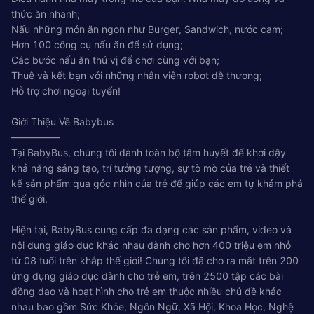
thức ăn nhanh;
Nấu những món ăn ngon như Burger, Sandwich, nước cam;
Hơn 100 công cụ nấu ăn để sử dụng;
Các bước nấu ăn thú vị để chơi cùng với bạn;
Thuê và kết bạn với những nhân viên robot dễ thương;
Hỗ trợ chơi ngoại tuyến!
Giới Thiệu Về Babybus
—————
Tại BabyBus, chúng tôi dành toàn bộ tâm huyết để khơi dậy
khả năng sáng tạo, trí tưởng tượng, sự tò mò của trẻ và thiết
kế sản phẩm qua góc nhìn của trẻ để giúp các em tự khám phá
thế giới.
Hiện tại, BabyBus cung cấp đa dạng các sản phẩm, video và
nội dung giáo dục khác nhau dành cho hơn 400 triệu em nhỏ
từ 08 tuổi trên khắp thế giới! Chúng tôi đã cho ra mắt trên 200
ứng dụng giáo dục dành cho trẻ em, trên 2500 tập các bài
đồng dao và hoạt hình cho trẻ em thuộc nhiều chủ đề khác
nhau bao gồm Sức Khỏe, Ngôn Ngữ, Xã Hội, Khoa Học, Nghệ