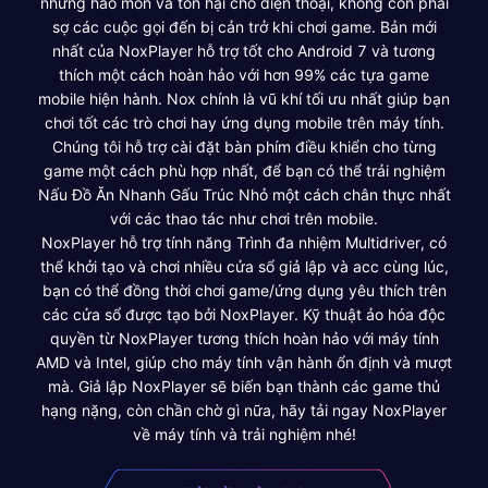
những hao mòn và tổn hại cho điện thoại, không còn phải
sợ các cuộc gọi đến bị cản trở khi chơi game. Bản mới
nhất của NoxPlayer hỗ trợ tốt cho Android 7 và tương
thích một cách hoàn hảo với hơn 99% các tựa game
mobile hiện hành. Nox chính là vũ khí tối ưu nhất giúp bạn
chơi tốt các trò chơi hay ứng dụng mobile trên máy tính.
Chúng tôi hỗ trợ cài đặt bàn phím điều khiển cho từng
game một cách phù hợp nhất, để bạn có thể trải nghiệm
Nấu Đồ Ăn Nhanh Gấu Trúc Nhỏ một cách chân thực nhất
với các thao tác như chơi trên mobile.
NoxPlayer hỗ trợ tính năng Trình đa nhiệm Multidriver, có
thể khởi tạo và chơi nhiều cửa sổ giả lập và acc cùng lúc,
bạn có thể đồng thời chơi game/ứng dụng yêu thích trên
các cửa sổ được tạo bởi NoxPlayer. Kỹ thuật ảo hóa độc
quyền từ NoxPlayer tương thích hoàn hảo với máy tính
AMD và Intel, giúp cho máy tính vận hành ổn định và mượt
mà. Giả lập NoxPlayer sẽ biến bạn thành các game thủ
hạng nặng, còn chần chờ gì nữa, hãy tải ngay NoxPlayer
về máy tính và trải nghiệm nhé!