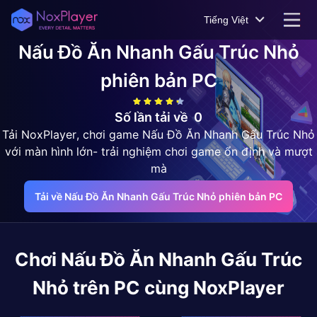
Tiếng Việt
Nấu Đồ Ăn Nhanh Gấu Trúc Nhỏ
phiên bản PC
Số lần tải về
0
Tải NoxPlayer, chơi game Nấu Đồ Ăn Nhanh Gấu Trúc Nhỏ
với màn hình lớn- trải nghiệm chơi game ổn định và mượt
mà
Tải về Nấu Đồ Ăn Nhanh Gấu Trúc Nhỏ phiên bản PC
Chơi
Nấu Đồ Ăn Nhanh Gấu Trúc
Nhỏ
trên PC cùng NoxPlayer