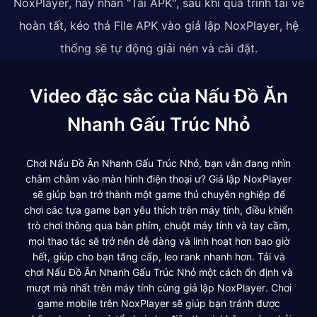
NoxPlayer, hãy nhấn "Tải APK", sau khi quá trình tải về
hoàn tất, kéo thả File APK vào giả lập NoxPlayer, hệ
thống sẽ tự động giải nén và cài đặt.
Video đặc sắc của Nấu Đồ Ăn
Nhanh Gấu Trúc Nhỏ
Chơi Nấu Đồ Ăn Nhanh Gấu Trúc Nhỏ, bạn vẫn đang nhìn
chằm chằm vào màn hình điện thoại ư? Giả lập NoxPlayer
sẽ giúp bạn trở thành một game thủ chuyên nghiệp để
chơi các tựa game bạn yêu thích trên máy tính, điều khiển
trò chơi thông qua bàn phím, chuột máy tính và tay cầm,
mọi thao tác sẽ trở nên dễ dàng và linh hoạt hơn bao giờ
hết, giúp cho bạn tăng cấp, leo rank nhanh hơn. Tải và
chơi Nấu Đồ Ăn Nhanh Gấu Trúc Nhỏ một cách ổn định và
mượt mà nhất trên máy tính cùng giả lập NoxPlayer. Chơi
game mobile trên NoxPlayer sẽ giúp bạn tránh được