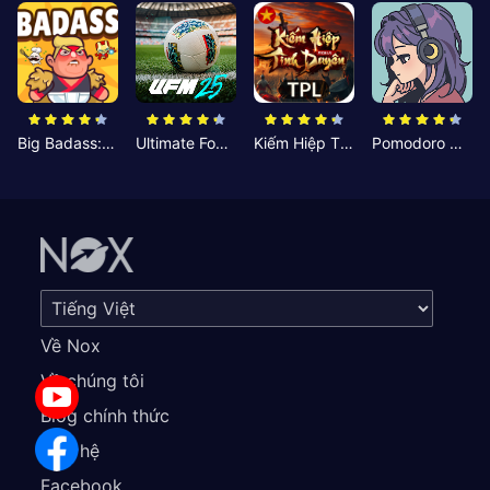
Big Badass: Game AFK Idle RPG
Ultimate Football Manager
Kiếm Hiệp Tình Duyên
Pomodoro Nhỏ: Giờ Tập Trung
Về Nox
Về chúng tôi
Blog chính thức
Liên hệ
Facebook