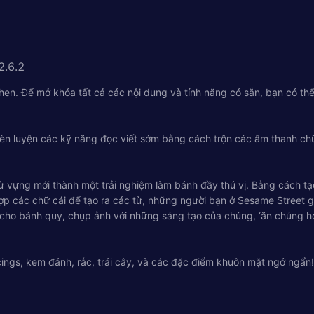
2.6.2
en. Để mở khóa tất cả các nội dung và tính năng có sẵn, bạn có thể
èn luyện các kỹ năng đọc viết sớm bằng cách trộn các âm thanh chữ
 vựng mới thành một trải nghiệm làm bánh đầy thú vị. Bằng cách tạo
ợp các chữ cái để tạo ra các từ, những người bạn ở Sesame Street g
 cho bánh quy, chụp ảnh với những sáng tạo của chúng, ‘ăn chúng h
icings, kem đánh, rắc, trái cây, và các đặc điểm khuôn mặt ngớ ngẩn!