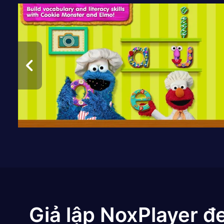
Giả lập NoxPlayer đ