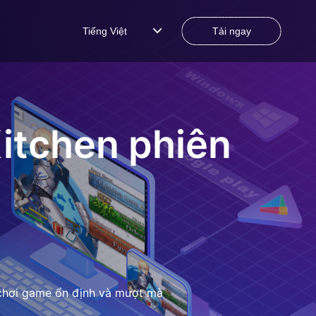
Tiếng Việt
Tải ngay
itchen
phiên
 chơi game ổn định và mượt mà