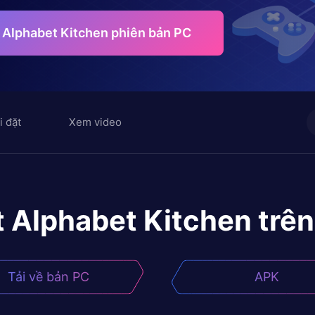
 Alphabet Kitchen phiên bản PC
i đặt
Xem video
 Alphabet Kitchen
trê
Tải về bản PC
APK