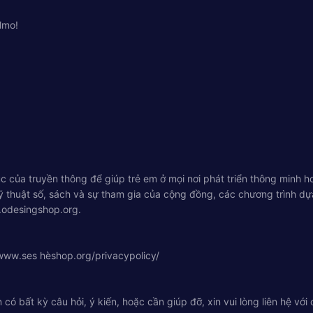
lmo!
của truyền thông để giúp trẻ em ở mọi nơi phát triển thông minh h
kỹ thuật số, sách và sự tham gia của cộng đồng, các chương trình d
.odesingshop.org.
/www.ses hèshop.org/privacypolicy/
ó bất kỳ câu hỏi, ý kiến, hoặc cần giúp đỡ, xin vui lòng liên hệ với c