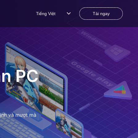
Tiếng Việt
Tải ngay
ản PC
định và mượt mà