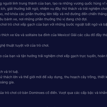
g người lính trung thành của bạn, tạo ra những vương quốc hùng vĩ 
h, giải thưởng bất ngờ, nhiệm vụ đầy thử thách và trải nghiệm chơi 
ạo, mở khóa các phần thưởng liên tiếp và mở đường đến chiến thắng
u bánh xe, nơi những phần thưởng thú vị đang chờ đợi.
 chơi trò chơi xếp gạch của bạn với những bước ngoặt bất ngờ và bật 
thích xe lửa và solitaire ba đỉnh của Mexico! Giải các câu đố đầy th
hệ thuật tuyệt vời của trò chơi.
ão của bạn và tận hưởng trải nghiệm chơi xếp gạch trực tuyến, hoà
 và trí tuệ.
ách lớn và thế giới mới để xây dựng, thu hoạch cây trồng, thiết kế
oàng gia.
 của trò chơi cờ bàn Dominoes cổ điển. Vượt qua các cấp bậc và khẳn