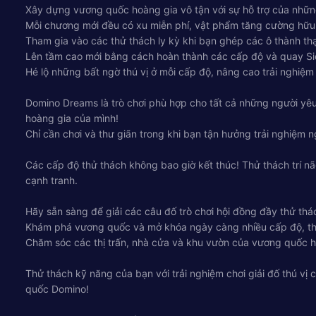
Xây dựng vương quốc hoàng gia vô tận với sự hỗ trợ của nhữn
Mỗi chương mới đều có xu miễn phí, vật phẩm tăng cường hữu íc
Tham gia vào các thử thách ly kỳ khi bạn ghép các ô thành th
Lên tầm cao mới bằng cách hoàn thành các cấp độ và quay Siê
Hé lộ những bất ngờ thú vị ở mỗi cấp độ, nâng cao trải nghiệm
Domino Dreams là trò chơi phù hợp cho tất cả những người yêu 
hoàng gia của mình!
Chỉ cần chơi và thư giãn trong khi bạn tận hưởng trải nghiệm ng
Các cấp độ thử thách không bao giờ kết thúc! Thử thách trí n
cạnh tranh.
Hãy sẵn sàng để giải các câu đố trò chơi hội đồng đầy thử thách
Khám phá vương quốc và mở khóa ngày càng nhiều cấp độ, thử th
Chăm sóc các thị trấn, nhà cửa và khu vườn của vương quốc h
Thử thách kỹ năng của bạn với trải nghiệm chơi giải đố thú vị
quốc Domino!