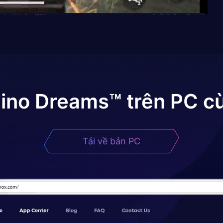
ino Dreams™
trên PC cù
Tải về bản PC