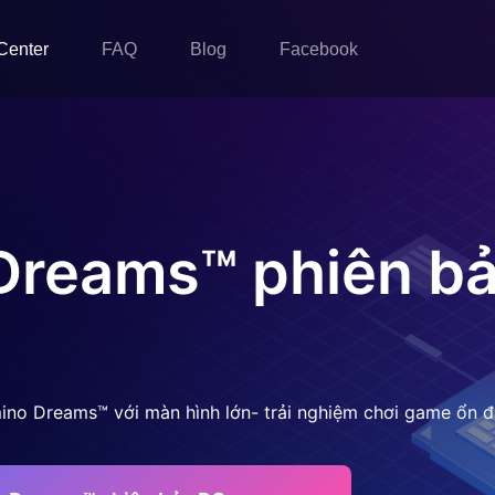
Center
FAQ
Blog
Facebook
Dreams™
phiên b
ino Dreams™ với màn hình lớn- trải nghiệm chơi game ổn 