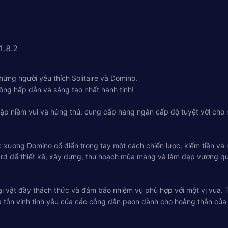
1.8.2
hững người yêu thích Solitaire và Domino.
ồng hấp dẫn và sáng tạo nhất hành tinh!
ngập niềm vui và hứng thú, cung cấp hàng ngàn cấp độ tuyệt vời ch
c xương Domino cổ điển trong tay một cách chiến lược, kiếm tiền và
hard để thiết kế, xây dựng, thu hoạch mùa màng và làm đẹp vương q
i vật đầy thách thức và đảm bảo nhiệm vụ phù hợp với một vị vua.
à tôn vinh tình yêu của các công dân peon dành cho hoàng thân của