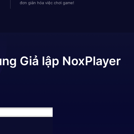
đơn giản hóa việc chơi game!
ng Giả lập NoxPlayer