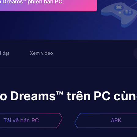
o Dreams™ phiên bản PC
i đặt
Xem video
o Dreams™
trên PC cùn
Tải về bản PC
APK