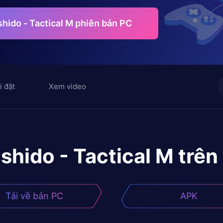
hido - Tactical M phiên bản PC
i đặt
Xem video
hido - Tactical M
trên
Tải về bản PC
APK