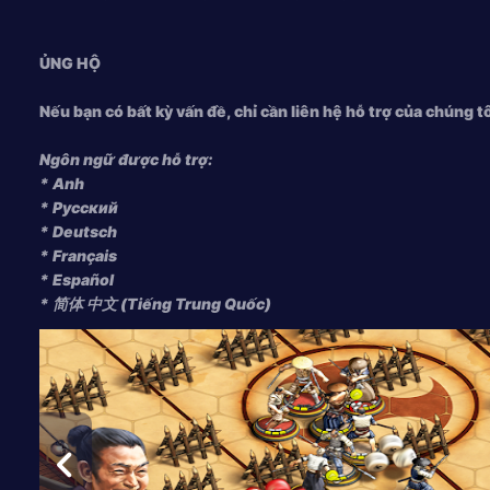
ỦNG HỘ
Nếu bạn có bất kỳ vấn đề, chỉ cần liên hệ hỗ trợ của chúng t
Ngôn ngữ được hỗ trợ:
* Anh
* Русский
* Deutsch
* Français
* Español
* 简体 中文 (Tiếng Trung Quốc)