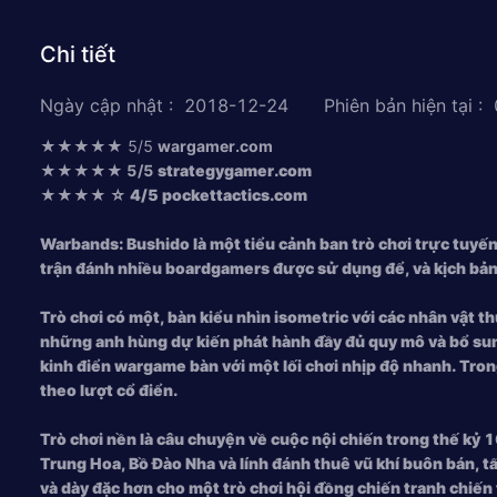
Chi tiết
Ngày cập nhật
:
2018-12-24
Phiên bản hiện tại
:
★★★★★ 5/5
wargamer.com
★★★★★ 5/5
strategygamer.com
★★★★ ☆ 4/5
pockettactics.com
Warbands: Bushido là một tiểu cảnh ban trò chơi trực tuyến đ
trận đánh nhiều boardgamers được sử dụng để, và kịch bản
Trò chơi có một, bàn kiểu nhìn isometric với các nhân vật 
những anh hùng dự kiến ​​phát hành đầy đủ quy mô và bổ su
kinh điển wargame bàn với một lối chơi nhịp độ nhanh. Trong
theo lượt cổ điển.
Trò chơi nền là câu chuyện về cuộc nội chiến trong thế kỷ 16
Trung Hoa, Bồ Đào Nha và lính đánh thuê vũ khí buôn bán, t
và dày đặc hơn cho một trò chơi hội đồng chiến tranh chiến 