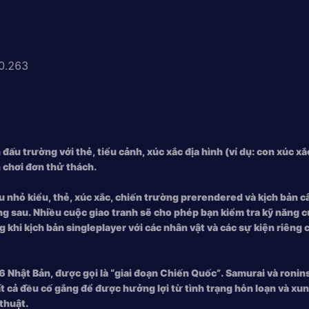
0.263
ấu trường với thẻ, tiểu cảnh, xúc xắc địa hình (ví dụ: con xúc xắ
 chơi đơn thử thách.
thu nhỏ kiểu, thẻ, xúc xắc, chiến trường prerendered và kịch bản
ng sau. Nhiều cuộc giao tranh sẽ cho phép bạn kiểm tra kỹ năng 
 khi kịch bản singleplayer với các nhân vật và các sự kiện riêng
 Nhật Bản, được gọi là “giai đoạn Chiến Quốc”. Samurai và ronins, b
ất cả đều cố gắng để được hưởng lợi từ tình trạng hỗn loạn và xu
thuật.