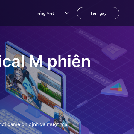
Tiếng Việt
Tải ngay
ical M
phiên
 chơi game ổn định và mượt mà