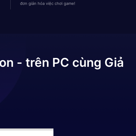
đơn giản hóa việc chơi game!
on -
trên PC cùng Giả