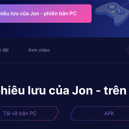
iêu lưu của Jon - phiên bản PC
i đặt
Xem video
iêu lưu của Jon -
trên
Tải về bản PC
APK