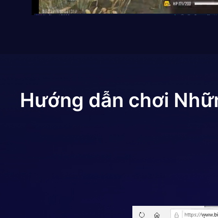
Hướng dẫn chơi
Nhữn