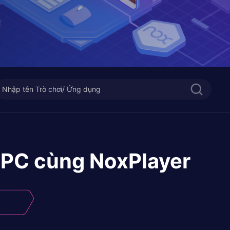
 PC cùng NoxPlayer