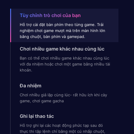
Tùy chỉnh trò chơi của bạn
Hỗ trợ cài đặt bàn phím theo từng game. Trải
nghiệm chơi game mượt mà trên màn hình lớn
bằng chuột, bàn phím và gamepad.
Chơi nhiều game khác nhau cùng lúc
Bạn có thể chơi nhiều game khác nhau cùng lúc
với đa nhiệm hoặc chơi một game bằng nhiều tài
khoản.
Đa nhiệm
Chơi nhiều giả lập cùng lúc- rất hữu ích khi cày
game, chơi game gacha
Ghi lại thao tác
Hỗ trợ ghi lại các hoạt động phức tạp sau đó
thực thi tập lệnh chỉ bằng một cú nhấp chuột,