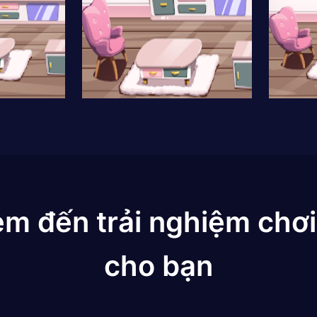
em đến trải nghiệm chơi
cho bạn