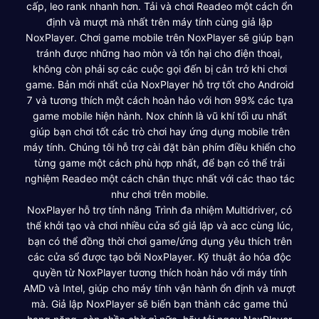
cấp, leo rank nhanh hơn. Tải và chơi Readeo một cách ổn
định và mượt mà nhất trên máy tính cùng giả lập
NoxPlayer. Chơi game mobile trên NoxPlayer sẽ giúp bạn
tránh được những hao mòn và tổn hại cho điện thoại,
không còn phải sợ các cuộc gọi đến bị cản trở khi chơi
game. Bản mới nhất của NoxPlayer hỗ trợ tốt cho Android
7 và tương thích một cách hoàn hảo với hơn 99% các tựa
game mobile hiện hành. Nox chính là vũ khí tối ưu nhất
giúp bạn chơi tốt các trò chơi hay ứng dụng mobile trên
máy tính. Chúng tôi hỗ trợ cài đặt bàn phím điều khiển cho
từng game một cách phù hợp nhất, để bạn có thể trải
nghiệm Readeo một cách chân thực nhất với các thao tác
như chơi trên mobile.
NoxPlayer hỗ trợ tính năng Trình đa nhiệm Multidriver, có
thể khởi tạo và chơi nhiều cửa sổ giả lập và acc cùng lúc,
bạn có thể đồng thời chơi game/ứng dụng yêu thích trên
các cửa sổ được tạo bởi NoxPlayer. Kỹ thuật ảo hóa độc
quyền từ NoxPlayer tương thích hoàn hảo với máy tính
AMD và Intel, giúp cho máy tính vận hành ổn định và mượt
mà. Giả lập NoxPlayer sẽ biến bạn thành các game thủ