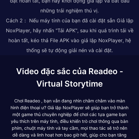
đặt hoàn tất, bạn hãy khởi động giả lập và bắt đầu
những trải nghiệm thú vị.
Cách 2： Nếu máy tính của bạn đã cài đặt sẵn Giả lập
NoxPlayer, hãy nhấn "Tải APK", sau khi quá trình tải về
hoàn tất, kéo thả File APK vào giả lập NoxPlayer, hệ
thống sẽ tự động giải nén và cài đặt.
Video đặc sắc của Readeo -
Virtual Storytime
Chơi Readeo , bạn vẫn đang nhìn chằm chằm vào màn
hình điện thoại ư? Giả lập NoxPlayer sẽ giúp bạn trở thành
một game thủ chuyên nghiệp để chơi các tựa game bạn
yêu thích trên máy tính, điều khiển trò chơi thông qua bàn
phím, chuột máy tính và tay cầm, mọi thao tác sẽ trở nên
dễ dàng và linh hoạt hơn bao giờ hết, giúp cho bạn tăng