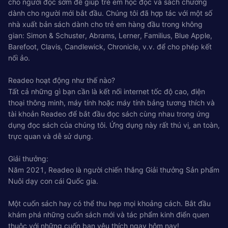
cho người đọc sớm để giúp trẻ em học đọc và sách chương
dành cho người mới bắt đầu. Chúng tôi đã hợp tác với một số
nhà xuất bản sách dành cho trẻ em hàng đầu trong không
gian: Simon & Schuster, Abrams, Lerner, Familius, Blue Apple,
Barefoot, Clavis, Candlewick, Chronicle, v.v. để cho phép kết
nối ảo.
Readeo hoạt động như thế nào?
Tất cả những gì bạn cần là kết nối internet tốc độ cao, điện
thoại thông minh, máy tính hoặc máy tính bảng tương thích và
tài khoản Readeo để bắt đầu đọc sách cùng nhau trong ứng
dụng đọc sách của chúng tôi. Ứng dụng này rất thú vị, an toàn,
trực quan và dễ sử dụng.
Giải thưởng:
Năm 2021, Readeo là người chiến thắng Giải thưởng Sản phẩm
Nuôi dạy con cái Quốc gia.
Một cuốn sách hay có thể thu hẹp mọi khoảng cách. Bắt đầu
khám phá những cuốn sách mới và tác phẩm kinh điển quen
thuộc với những cuốn bạn yêu thích ngay hôm nay!