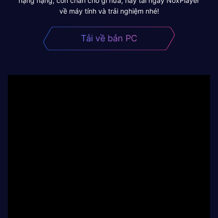
hạng nặng, còn chần chờ gì nữa, hãy tải ngay NoxPlayer
về máy tính và trải nghiệm nhé!
Tải về bản PC