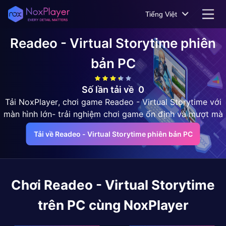
Tiếng Việt
Readeo - Virtual Storytime
phiên
bản PC
Số lần tải về
0
Tải NoxPlayer, chơi game Readeo - Virtual Storytime với
màn hình lớn- trải nghiệm chơi game ổn định và mượt mà
Tải về Readeo - Virtual Storytime phiên bản PC
Chơi
Readeo - Virtual Storytime
trên PC cùng NoxPlayer