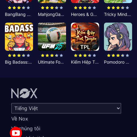
BangBang Zombies:Chiến Shelter
MahjongGame
Heroes & Gear? Yoink!
Tricky Minds: Brainy Puzzle
Big Badass: Game AFK Idle RPG
Ultimate Football Manager
Kiếm Hiệp Tình Duyên
Pomodoro Nhỏ: Giờ Tập Trung
Về Nox
Về chúng tôi