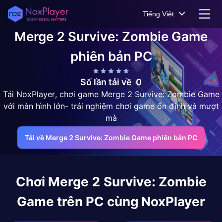
Tiếng Việt
Merge 2 Survive: Zombie Game
phiên bản PC
Số lần tải về
0
Tải NoxPlayer, chơi game Merge 2 Survive: Zombie Game
với màn hình lớn- trải nghiệm chơi game ổn định và mượt
mà
Tải về Merge 2 Survive: Zombie Game phiên bản PC
Chơi
Merge 2 Survive: Zombie
Game
trên PC cùng NoxPlayer