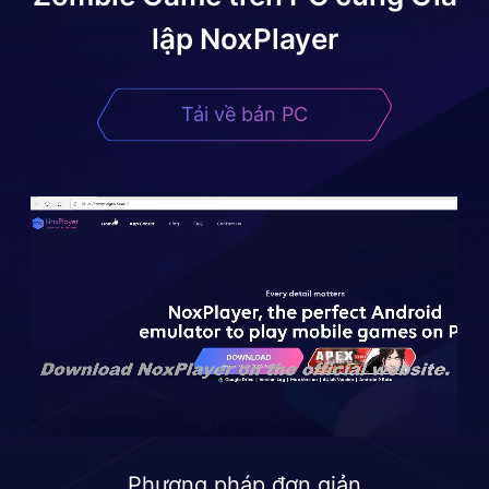
lập NoxPlayer
Tải về bản PC
Phương pháp đơn giản