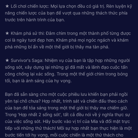
★ Lối chơi chiến lược: Mọi lựa chọn đều có giá trị. Rèn luyện kỹ
năng chiến lược của bạn để vượt qua những thách thức phía
trước trên hành trình của bạn.
★ Khám phá sử thi: Đắm chìm trong một thành phố từng được
coi là ngày tươi đẹp hơn. Khám phá mọi ngóc ngách và khám
phá những bí ẩn về một thế giới bị thây ma tàn phá.
★ Survivor's Saga: Nhiệm vụ của bạn là tập hợp những người
sống sót, xây dựng lại những gì đã mất và lãnh đạo cuộc tấn
công chống lại xác sống. Trong một thế giới chìm trong bóng
tối, bạn là ánh sáng của hy vọng.
Bạn đã sẵn sàng cho một cuộc phiêu lưu khiến bạn phải ngồi
yên tại chỗ chưa? Hợp nhất, trinh sát và chiến đấu theo cách
của bạn để tỏa sáng trong một thế giới bị thây ma chiếm giữ.
Trong 'Hợp nhất 2 sống sót', tất cả đều nói về ý nghĩa thực sự
của việc sống sót. Hãy bước vào vị trí của Mia và đối mặt trực
tiếp với những thử thách! Mỗi sự hợp nhất bạn thực hiện là một
bước tiến tới hy vọng, mỗi cuộc chiến là một thử thách cho