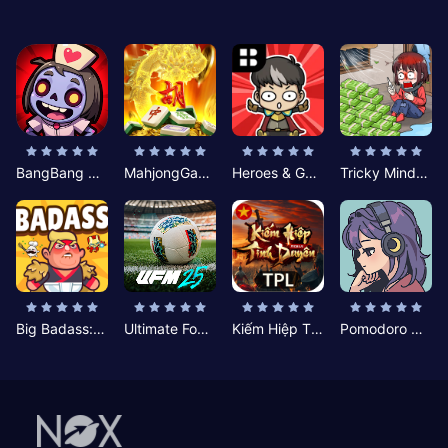
BangBang Zombies:Chiến Shelter
MahjongGame
Heroes & Gear? Yoink!
Tricky Minds: Brainy Puzzle
Big Badass: Game AFK Idle RPG
Ultimate Football Manager
Kiếm Hiệp Tình Duyên
Pomodoro Nhỏ: Giờ Tập Trung