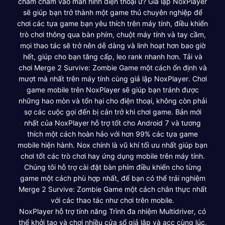
chằm chằm vào màn hình điện thoại ư? Giả lập NoxPlayer
sẽ giúp bạn trở thành một game thủ chuyên nghiệp để
chơi các tựa game bạn yêu thích trên máy tính, điều khiển
trò chơi thông qua bàn phím, chuột máy tính và tay cầm,
mọi thao tác sẽ trở nên dễ dàng và linh hoạt hơn bao giờ
hết, giúp cho bạn tăng cấp, leo rank nhanh hơn. Tải và
chơi Merge 2 Survive: Zombie Game một cách ổn định và
mượt mà nhất trên máy tính cùng giả lập NoxPlayer. Chơi
game mobile trên NoxPlayer sẽ giúp bạn tránh được
những hao mòn và tổn hại cho điện thoại, không còn phải
sợ các cuộc gọi đến bị cản trở khi chơi game. Bản mới
nhất của NoxPlayer hỗ trợ tốt cho Android 7 và tương
thích một cách hoàn hảo với hơn 99% các tựa game
mobile hiện hành. Nox chính là vũ khí tối ưu nhất giúp bạn
chơi tốt các trò chơi hay ứng dụng mobile trên máy tính.
Chúng tôi hỗ trợ cài đặt bàn phím điều khiển cho từng
game một cách phù hợp nhất, để bạn có thể trải nghiệm
Merge 2 Survive: Zombie Game một cách chân thực nhất
với các thao tác như chơi trên mobile.
NoxPlayer hỗ trợ tính năng Trình đa nhiệm Multidriver, có
thể khởi tạo và chơi nhiều cửa sổ giả lập và acc cùng lúc,