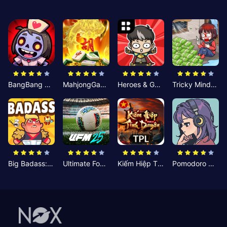
BangBang Zombies:Chiến Shelter
MahjongGame
Heroes & Gear? Yoink!
Tricky Minds: Brainy Puzzle
Big Badass: Game AFK Idle RPG
Ultimate Football Manager
Kiếm Hiệp Tình Duyên
Pomodoro Nhỏ: Giờ Tập Trung