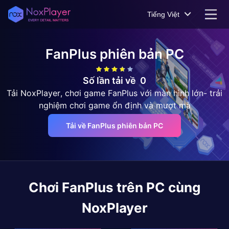
Tiếng Việt
FanPlus
phiên bản PC
Số lần tải về
0
Tải NoxPlayer, chơi game FanPlus với màn hình lớn- trải
nghiệm chơi game ổn định và mượt mà
Tải về FanPlus phiên bản PC
Chơi
FanPlus
trên PC cùng
NoxPlayer