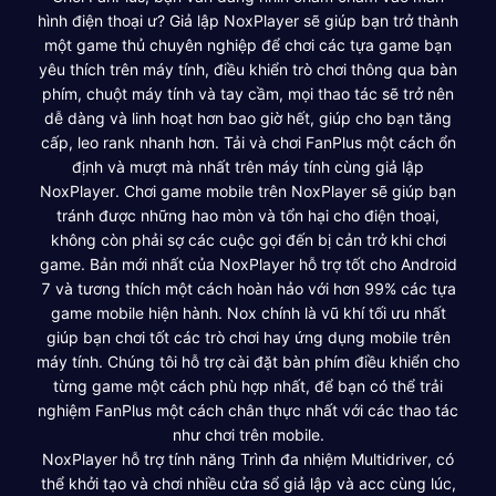
hình điện thoại ư? Giả lập NoxPlayer sẽ giúp bạn trở thành
một game thủ chuyên nghiệp để chơi các tựa game bạn
yêu thích trên máy tính, điều khiển trò chơi thông qua bàn
phím, chuột máy tính và tay cầm, mọi thao tác sẽ trở nên
dễ dàng và linh hoạt hơn bao giờ hết, giúp cho bạn tăng
cấp, leo rank nhanh hơn. Tải và chơi FanPlus một cách ổn
định và mượt mà nhất trên máy tính cùng giả lập
NoxPlayer. Chơi game mobile trên NoxPlayer sẽ giúp bạn
tránh được những hao mòn và tổn hại cho điện thoại,
không còn phải sợ các cuộc gọi đến bị cản trở khi chơi
game. Bản mới nhất của NoxPlayer hỗ trợ tốt cho Android
7 và tương thích một cách hoàn hảo với hơn 99% các tựa
game mobile hiện hành. Nox chính là vũ khí tối ưu nhất
giúp bạn chơi tốt các trò chơi hay ứng dụng mobile trên
máy tính. Chúng tôi hỗ trợ cài đặt bàn phím điều khiển cho
từng game một cách phù hợp nhất, để bạn có thể trải
nghiệm FanPlus một cách chân thực nhất với các thao tác
như chơi trên mobile.
NoxPlayer hỗ trợ tính năng Trình đa nhiệm Multidriver, có
thể khởi tạo và chơi nhiều cửa sổ giả lập và acc cùng lúc,