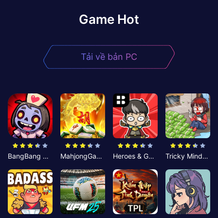
Game Hot
Tải về bản PC
BangBang Zombies:Chiến Shelter
MahjongGame
Heroes & Gear? Yoink!
Tricky Minds: Brainy Puzzle