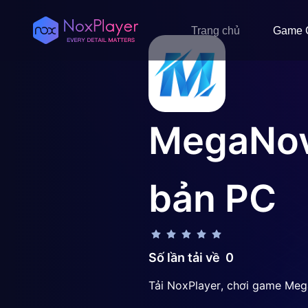
Trang chủ
Game 
MegaNove
bản PC
Số lần tải về
0
Tải NoxPlayer, chơi game Meg