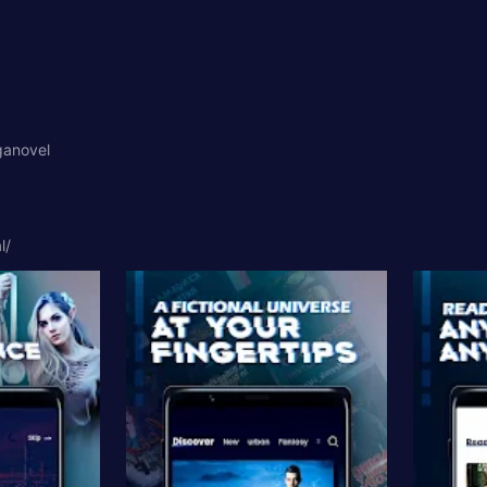
ganovel
l/