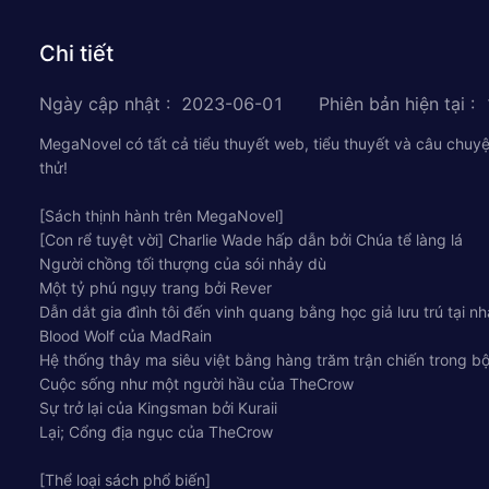
Chi tiết
Ngày cập nhật
:
2023-06-01
Phiên bản hiện tại
:
MegaNovel có tất cả tiểu thuyết web, tiểu thuyết và câu chuy
thử!
[Sách thịnh hành trên MegaNovel]
[Con rể tuyệt vời] Charlie Wade hấp dẫn bởi Chúa tể làng lá
Người chồng tối thượng của sói nhảy dù
Một tỷ phú ngụy trang bởi Rever
Dẫn dắt gia đình tôi đến vinh quang bằng học giả lưu trú tại nh
Blood Wolf của MadRain
Hệ thống thây ma siêu việt bằng hàng trăm trận chiến trong b
Cuộc sống như một người hầu của TheCrow
Sự trở lại của Kingsman bởi Kuraii
Lại; Cổng địa ngục của TheCrow
[Thể loại sách phổ biến]