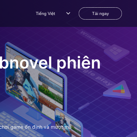
Tiếng Việt
Tải ngay
ebnovel
phiên
m chơi game ổn định và mượt mà