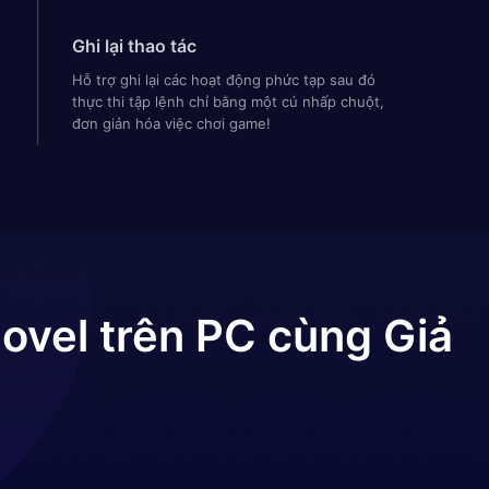
Ghi lại thao tác
Hỗ trợ ghi lại các hoạt động phức tạp sau đó
thực thi tập lệnh chỉ bằng một cú nhấp chuột,
đơn giản hóa việc chơi game!
ovel
trên PC cùng Giả