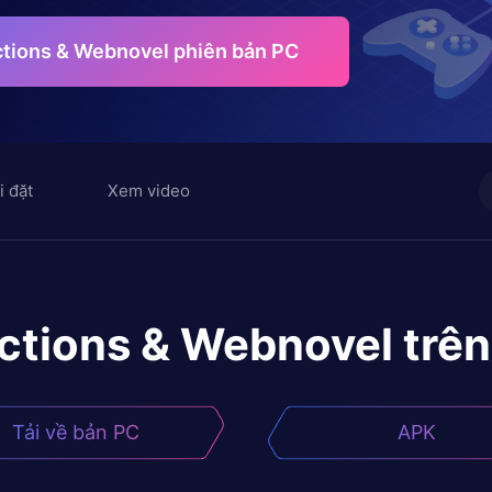
ctions & Webnovel phiên bản PC
i đặt
Xem video
ctions & Webnovel
trê
Tải về bản PC
APK