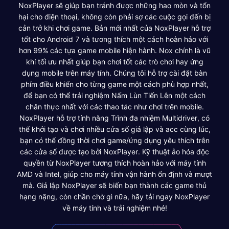
NoxPlayer sẽ giúp bạn tránh được những hao mòn và tổn
hại cho điện thoại, không còn phải sợ các cuộc gọi đến bị
cản trở khi chơi game. Bản mới nhất của NoxPlayer hỗ trợ
tốt cho Android 7 và tương thích một cách hoàn hảo với
hơn 99% các tựa game mobile hiện hành. Nox chính là vũ
khí tối ưu nhất giúp bạn chơi tốt các trò chơi hay ứng
dụng mobile trên máy tính. Chúng tôi hỗ trợ cài đặt bàn
phím điều khiển cho từng game một cách phù hợp nhất,
để bạn có thể trải nghiệm Nấm Lùn Tiến Lên một cách
chân thực nhất với các thao tác như chơi trên mobile.
NoxPlayer hỗ trợ tính năng Trình đa nhiệm Multidriver, có
thể khởi tạo và chơi nhiều cửa sổ giả lập và acc cùng lúc,
bạn có thể đồng thời chơi game/ứng dụng yêu thích trên
các cửa sổ được tạo bởi NoxPlayer. Kỹ thuật ảo hóa độc
quyền từ NoxPlayer tương thích hoàn hảo với máy tính
AMD và Intel, giúp cho máy tính vận hành ổn định và mượt
mà. Giả lập NoxPlayer sẽ biến bạn thành các game thủ
hạng nặng, còn chần chờ gì nữa, hãy tải ngay NoxPlayer
về máy tính và trải nghiệm nhé!