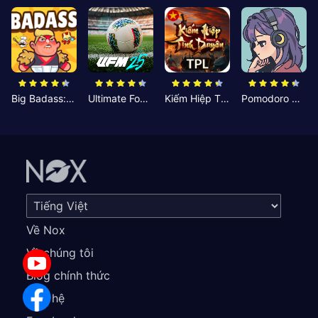
Big Badass: Game AFK Idle RPG
Ultimate Football Manager
Kiếm Hiệp Tình Duyên
Pomodoro Nhỏ: Giờ Tập Trung
Về Nox
Về chúng tôi
Blog chính thức
Liên hệ