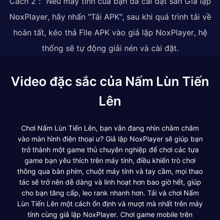
Cách 2： Nếu máy tính của bạn đã cài đặt sẵn Giả lập
NoxPlayer, hãy nhấn "Tải APK", sau khi quá trình tải về
hoàn tất, kéo thả File APK vào giả lập NoxPlayer, hệ
thống sẽ tự động giải nén và cài đặt.
Video đặc sắc của Nấm Lùn Tiến
Lên
Chơi Nấm Lùn Tiến Lên, bạn vẫn đang nhìn chằm chằm
vào màn hình điện thoại ư? Giả lập NoxPlayer sẽ giúp bạn
trở thành một game thủ chuyên nghiệp để chơi các tựa
game bạn yêu thích trên máy tính, điều khiển trò chơi
thông qua bàn phím, chuột máy tính và tay cầm, mọi thao
tác sẽ trở nên dễ dàng và linh hoạt hơn bao giờ hết, giúp
cho bạn tăng cấp, leo rank nhanh hơn. Tải và chơi Nấm
Lùn Tiến Lên một cách ổn định và mượt mà nhất trên máy
tính cùng giả lập NoxPlayer. Chơi game mobile trên