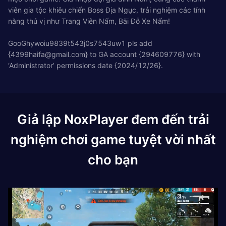
viên gia tộc khiêu chiến Boss Địa Ngục, trải nghiệm các tính
năng thú vị như Trang Viên Nấm, Bãi Đỗ Xe Nấm!
GooGhywoiu9839t543j0s7543uw1 pls add
{
4399haifa@gmail.com
} to GA account {294609776} with
‘Administrator’ permissions date {2024/12/26}.
Giả lập NoxPlayer đem đến trải
nghiệm chơi game tuyệt vời nhất
cho bạn