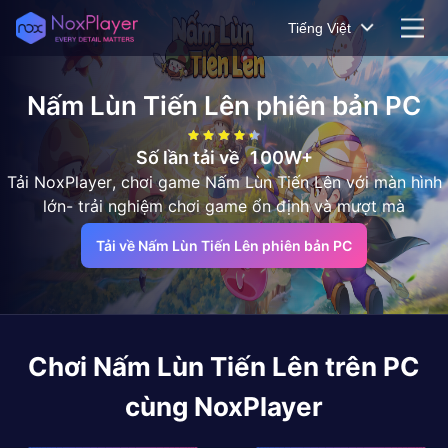
Tiếng Việt
Nấm Lùn Tiến Lên
phiên bản PC
Số lần tải về
100W+
Tải NoxPlayer, chơi game Nấm Lùn Tiến Lên với màn hình
lớn- trải nghiệm chơi game ổn định và mượt mà
Tải về Nấm Lùn Tiến Lên phiên bản PC
Chơi
Nấm Lùn Tiến Lên
trên PC
cùng NoxPlayer