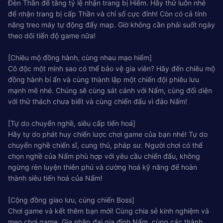
Đèn Thần để tăng tỷ lệ nhận trang bị Hiếm. Hãy thử luôn nhé
để nhận trang bị cấp Thần và chỉ số cực đỉnh! Còn có cả tính
năng treo máy tự động đẩy map. Giờ không cần phải suốt ngày
theo dõi tiến độ game nữa!
[Chiêu mộ đồng hành, cùng nhau mạo hiểm]
Cô độc một mình sao có thể bảo vệ gia viên? Hãy đến chiêu mộ
đồng hành bí ẩn và cùng thành lập một chiến đội phiêu lưu
mạnh mẽ nhé. Chúng sẽ cùng sát cánh với Nấm, cùng đối diện
với thử thách chưa biết và cùng chiến đấu vì đảo Nấm!
[Tự do chuyển nghề, siêu cấp tiến hoá]
Hãy tự do phát huy chiến lược chơi game của bạn nhé! Tự do
chuyển nghề chiến sĩ, cung thủ, pháp sư. Người chơi có thể
chọn nghề của Nấm phù hợp với yêu cầu chiến đấu, không
ngừng rèn luyện thiên phú và cường hoá kỹ năng để hoàn
thành siêu tiến hoá của Nấm!
[Cộng đồng giao lưu, cùng chiến Boss]
Chơi game và kết thêm bạn mới! Cùng chia sẻ kinh nghiệm và
mẹo chơi game. Gia nhập đại gia đình Nấm, cùng các thành