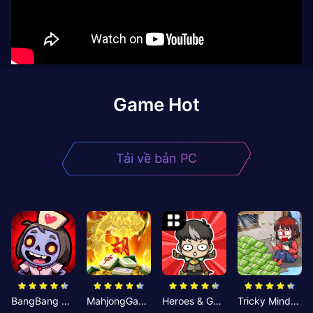
Game Hot
Tải về bản PC
BangBang Zombies:Chiến Shelter
MahjongGame
Heroes & Gear? Yoink!
Tricky Minds: Brainy Puzzle