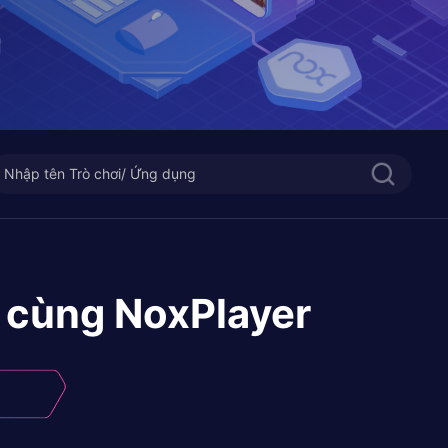
 cùng NoxPlayer