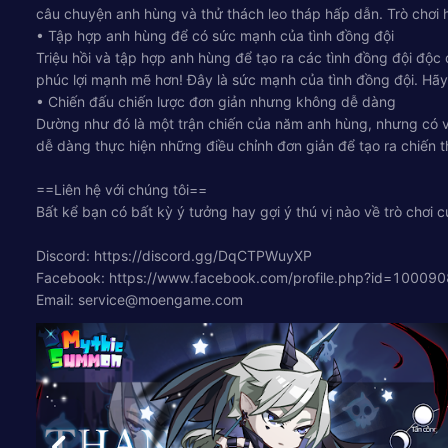
câu chuyện anh hùng và thử thách leo tháp hấp dẫn. Trò chơi 
• Tập hợp anh hùng để có sức mạnh của tình đồng đội
Triệu hồi và tập hợp anh hùng để tạo ra các tình đồng đội độ
phúc lợi mạnh mẽ hơn! Đây là sức mạnh của tình đồng đội. Hãy t
• Chiến đấu chiến lược đơn giản nhưng không dễ dàng
Dường như đó là một trận chiến của năm anh hùng, nhưng có vô 
dễ dàng thực hiện những điều chỉnh đơn giản để tạo ra chiến
==Liên hệ với chúng tôi==
Bất kể bạn có bất kỳ ý tưởng hay gợi ý thú vị nào về trò chơi 
Discord: https://discord.gg/DqCTPWuyXP
Facebook: https://www.facebook.com/profile.php?id=1000
Email:
service@moengame.com