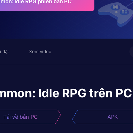
mmon: Idle RPG phiên bản PC
i đặt
Xem video
mmon: Idle RPG
trên PC
Tải về bản PC
APK