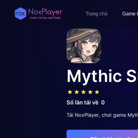
Trang chủ
Game 
Mythic 
Số lần tải về
0
Tải NoxPlayer, chơi game Myt