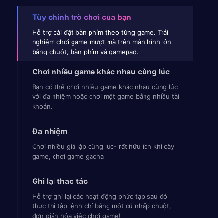
Tùy chỉnh trò chơi của bạn
Hỗ trợ cài đặt bàn phím theo từng game. Trải
nghiệm chơi game mượt mà trên màn hình lớn
bằng chuột, bàn phím và gamepad.
Chơi nhiều game khác nhau cùng lúc
Bạn có thể chơi nhiều game khác nhau cùng lúc
với đa nhiệm hoặc chơi một game bằng nhiều tài
khoản.
Đa nhiệm
Chơi nhiều giả lập cùng lúc- rất hữu ích khi cày
game, chơi game gacha
Ghi lại thao tác
Hỗ trợ ghi lại các hoạt động phức tạp sau đó
thực thi tập lệnh chỉ bằng một cú nhấp chuột,
đơn giản hóa việc chơi game!