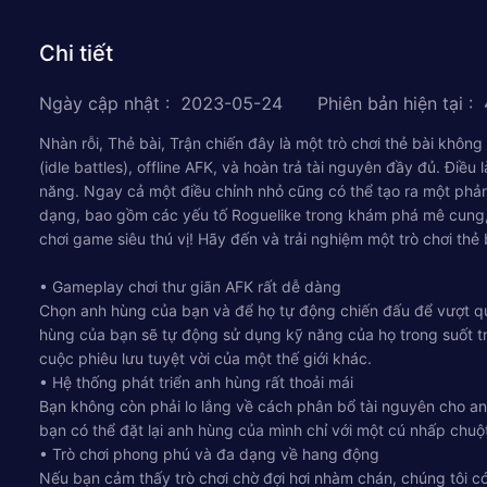
Chi tiết
Ngày cập nhật
:
2023-05-24
Phiên bản hiện tại
:
Nhàn rỗi, Thẻ bài, Trận chiến đây là một trò chơi thẻ bài khôn
(idle battles), offline AFK, và hoàn trả tài nguyên đầy đủ. Điề
năng. Ngay cả một điều chỉnh nhỏ cũng có thể tạo ra một phản
dạng, bao gồm các yếu tố Roguelike trong khám phá mê cung,
chơi game siêu thú vị! Hãy đến và trải nghiệm một trò chơi thẻ
• Gameplay chơi thư giãn AFK rất dễ dàng
Chọn anh hùng của bạn và để họ tự động chiến đấu để vượt qu
hùng của bạn sẽ tự động sử dụng kỹ năng của họ trong suốt 
cuộc phiêu lưu tuyệt vời của một thế giới khác.
• Hệ thống phát triển anh hùng rất thoải mái
Bạn không còn phải lo lắng về cách phân bổ tài nguyên cho an
bạn có thể đặt lại anh hùng của mình chỉ với một cú nhấp chuột,
• Trò chơi phong phú và đa dạng về hang động
Nếu bạn cảm thấy trò chơi chờ đợi hơi nhàm chán, chúng tôi có