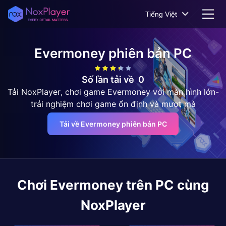
Tiếng Việt
Evermoney
phiên bản PC
Số lần tải về
0
Tải NoxPlayer, chơi game Evermoney với màn hình lớn-
trải nghiệm chơi game ổn định và mượt mà
Tải về Evermoney phiên bản PC
Chơi
Evermoney
trên PC cùng
NoxPlayer