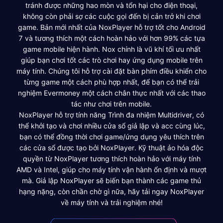
tránh được những hao mòn và tổn hại cho điện thoại,
không còn phải sợ các cuộc gọi đến bị cản trở khi chơi
game. Bản mới nhất của NoxPlayer hỗ trợ tốt cho Android
7 và tương thích một cách hoàn hảo với hơn 99% các tựa
game mobile hiện hành. Nox chính là vũ khí tối ưu nhất
giúp bạn chơi tốt các trò chơi hay ứng dụng mobile trên
máy tính. Chúng tôi hỗ trợ cài đặt bàn phím điều khiển cho
từng game một cách phù hợp nhất, để bạn có thể trải
nghiệm Evermoney một cách chân thực nhất với các thao
tác như chơi trên mobile.
NoxPlayer hỗ trợ tính năng Trình đa nhiệm Multidriver, có
thể khởi tạo và chơi nhiều cửa sổ giả lập và acc cùng lúc,
bạn có thể đồng thời chơi game/ứng dụng yêu thích trên
các cửa sổ được tạo bởi NoxPlayer. Kỹ thuật ảo hóa độc
quyền từ NoxPlayer tương thích hoàn hảo với máy tính
AMD và Intel, giúp cho máy tính vận hành ổn định và mượt
mà. Giả lập NoxPlayer sẽ biến bạn thành các game thủ
hạng nặng, còn chần chờ gì nữa, hãy tải ngay NoxPlayer
về máy tính và trải nghiệm nhé!