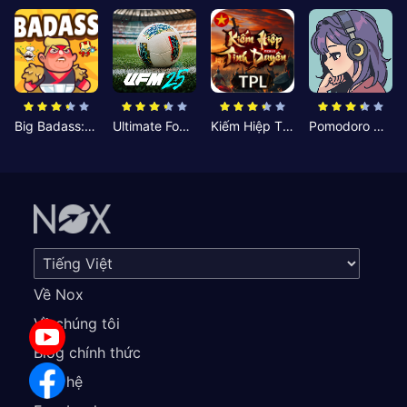
Big Badass: Game AFK Idle RPG
Ultimate Football Manager
Kiếm Hiệp Tình Duyên
Pomodoro Nhỏ: Giờ Tập Trung
Về Nox
Về chúng tôi
Blog chính thức
Liên hệ