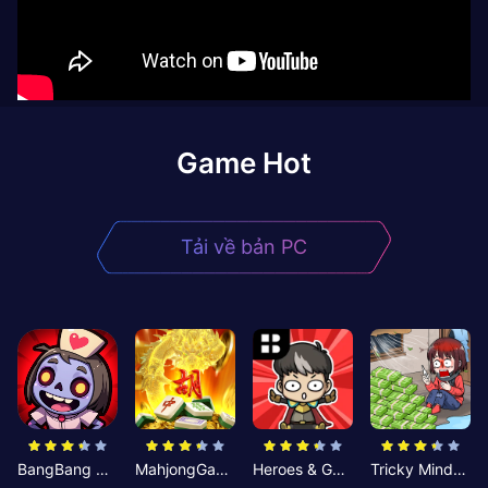
Game Hot
Tải về bản PC
BangBang Zombies:Chiến Shelter
MahjongGame
Heroes & Gear? Yoink!
Tricky Minds: Brainy Puzzle