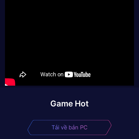
Game Hot
Tải về bản PC