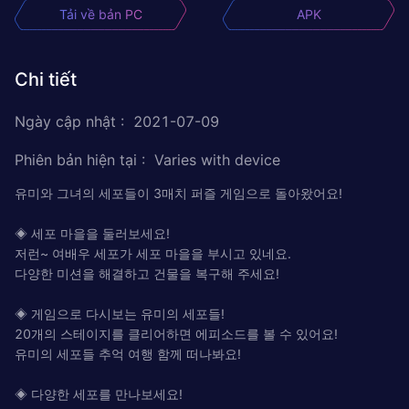
Tải về bản PC
APK
Chi tiết
Ngày cập nhật
:
2021-07-09
Phiên bản hiện tại
:
Varies with device
유미와 그녀의 세포들이 3매치 퍼즐 게임으로 돌아왔어요!
◈ 세포 마을을 둘러보세요!
저런~ 여배우 세포가 세포 마을을 부시고 있네요.
다양한 미션을 해결하고 건물을 복구해 주세요!
◈ 게임으로 다시보는 유미의 세포들!
20개의 스테이지를 클리어하면 에피소드를 볼 수 있어요!
유미의 세포들 추억 여행 함께 떠나봐요!
◈ 다양한 세포를 만나보세요!