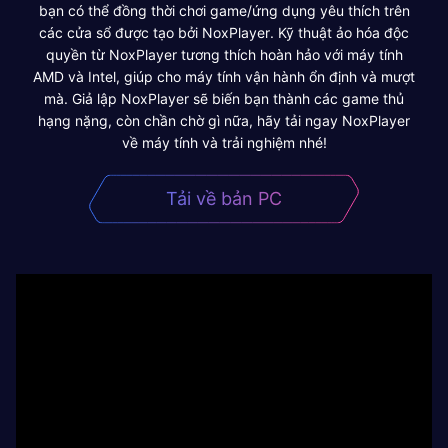
bạn có thể đồng thời chơi game/ứng dụng yêu thích trên
các cửa sổ được tạo bởi NoxPlayer. Kỹ thuật ảo hóa độc
quyền từ NoxPlayer tương thích hoàn hảo với máy tính
AMD và Intel, giúp cho máy tính vận hành ổn định và mượt
mà. Giả lập NoxPlayer sẽ biến bạn thành các game thủ
hạng nặng, còn chần chờ gì nữa, hãy tải ngay NoxPlayer
về máy tính và trải nghiệm nhé!
Tải về bản PC