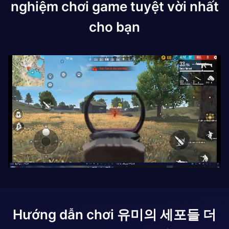
nghiệm chơi game tuyệt vời nhất
cho bạn
Hướng dẫn chơi
유미의 세포들 더