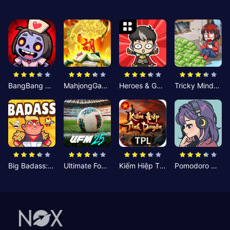
BangBang Zombies:Chiến Shelter
MahjongGame
Heroes & Gear? Yoink!
Tricky Minds: Brainy Puzzle
Big Badass: Game AFK Idle RPG
Ultimate Football Manager
Kiếm Hiệp Tình Duyên
Pomodoro Nhỏ: Giờ Tập Trung