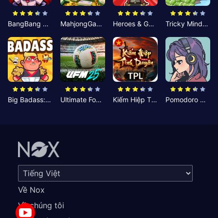
BangBang Zombies:Chiến Shelter
MahjongGame
Heroes & Gear? Yoink!
Tricky Minds: Brainy Puzzle
Big Badass: Game AFK Idle RPG
Ultimate Football Manager
Kiếm Hiệp Tình Duyên
Pomodoro Nhỏ: Giờ Tập Trung
Về Nox
Về chúng tôi