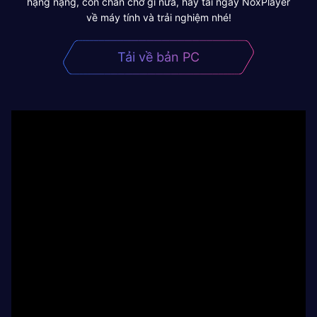
hạng nặng, còn chần chờ gì nữa, hãy tải ngay NoxPlayer
về máy tính và trải nghiệm nhé!
Tải về bản PC