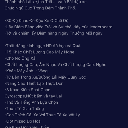
Thành phố Lái xe,thả Trôi ... và ở Bãi đậu xe.
Chúc Ngủ Gục Trong Đêm Thành Phố.
-30 Độ Khác Để Đậu Xe Ở Chế Độ
-Lấy Điểm Bằng việc Trôi và Sự chỗi dậy của leaderboard
-Tới và chiếm lấy Điểm hàng Ngày Thưởng Mỗi ngày
-Thật đáng kinh ngạc HD đồ họa và Quả.
-15 Khác Chất Lượng Cao Máy Nghe
-Cho Nổ Ống Xả
-Chất Lượng Cao, Âm Nhạc Và Chất Lượng Cao, Nghe
-Khác Máy Ảnh. - Vâng.
-Từ Bên Trong Xe/Buồng Lái Máy Quay Góc
-Nâng Cao Thiết Lập Thực Đơn
-3 Khác Kiểm Soát Chọn
Gyroscope,Nút bấm và tay Lái
-Thổ Và Tiếng Anh Lựa Chọn
-Thực Tế Giao Thông
-Con Thích Cái Xe Với Thực Tế Xe Vật Lý
-Optimized Đồ Họa
-Xe Khởi Động Hệ Thống