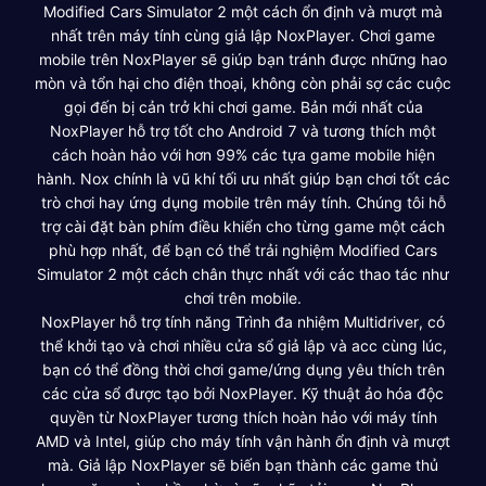
Modified Cars Simulator 2 một cách ổn định và mượt mà
nhất trên máy tính cùng giả lập NoxPlayer. Chơi game
mobile trên NoxPlayer sẽ giúp bạn tránh được những hao
mòn và tổn hại cho điện thoại, không còn phải sợ các cuộc
gọi đến bị cản trở khi chơi game. Bản mới nhất của
NoxPlayer hỗ trợ tốt cho Android 7 và tương thích một
cách hoàn hảo với hơn 99% các tựa game mobile hiện
hành. Nox chính là vũ khí tối ưu nhất giúp bạn chơi tốt các
trò chơi hay ứng dụng mobile trên máy tính. Chúng tôi hỗ
trợ cài đặt bàn phím điều khiển cho từng game một cách
phù hợp nhất, để bạn có thể trải nghiệm Modified Cars
Simulator 2 một cách chân thực nhất với các thao tác như
chơi trên mobile.
NoxPlayer hỗ trợ tính năng Trình đa nhiệm Multidriver, có
thể khởi tạo và chơi nhiều cửa sổ giả lập và acc cùng lúc,
bạn có thể đồng thời chơi game/ứng dụng yêu thích trên
các cửa sổ được tạo bởi NoxPlayer. Kỹ thuật ảo hóa độc
quyền từ NoxPlayer tương thích hoàn hảo với máy tính
AMD và Intel, giúp cho máy tính vận hành ổn định và mượt
mà. Giả lập NoxPlayer sẽ biến bạn thành các game thủ