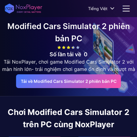
Tiếng Việt
Modified Cars Simulator 2
phiên
bản PC
Số lần tải về
0
Tải NoxPlayer, chơi game Modified Cars Simulator 2 với
màn hình lớn- trải nghiệm chơi game ổn định và mượt mà
Tải về Modified Cars Simulator 2 phiên bản PC
Chơi
Modified Cars Simulator 2
trên PC cùng NoxPlayer