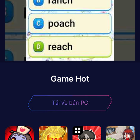
Game Hot
Tải về bản PC