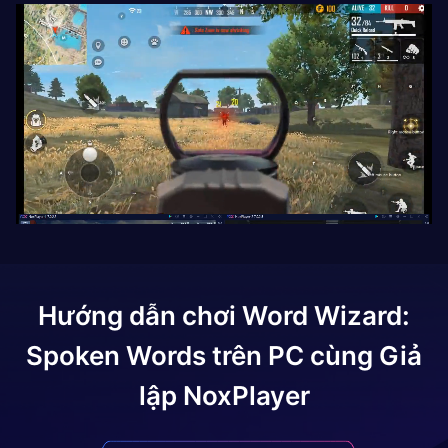
Hướng dẫn chơi
Word Wizard:
Spoken Words
trên PC cùng Giả
lập NoxPlayer