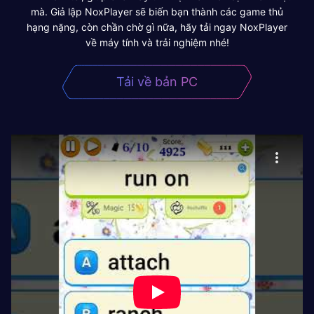
mà. Giả lập NoxPlayer sẽ biến bạn thành các game thủ
hạng nặng, còn chần chờ gì nữa, hãy tải ngay NoxPlayer
về máy tính và trải nghiệm nhé!
Tải về bản PC