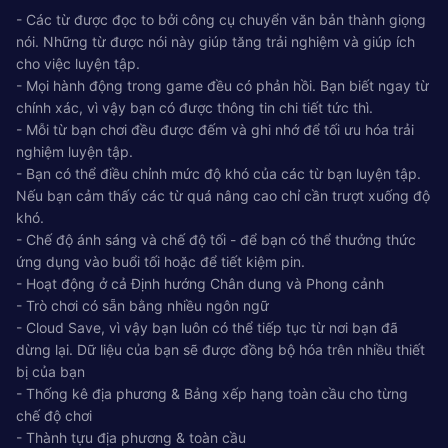
- Các từ được đọc to bởi công cụ chuyển văn bản thành giọng
nói. Những từ được nói này giúp tăng trải nghiệm và giúp ích
cho việc luyện tập.
- Mọi hành động trong game đều có phản hồi. Bạn biết ngay từ
chính xác, vì vậy bạn có được thông tin chi tiết tức thì.
- Mỗi từ bạn chơi đều được đếm và ghi nhớ để tối ưu hóa trải
nghiệm luyện tập.
- Bạn có thể điều chỉnh mức độ khó của các từ bạn luyện tập.
Nếu bạn cảm thấy các từ quá nâng cao chỉ cần trượt xuống độ
khó.
- Chế độ ánh sáng và chế độ tối - để bạn có thể thưởng thức
ứng dụng vào buổi tối hoặc để tiết kiệm pin.
- Hoạt động ở cả Định hướng Chân dung và Phong cảnh
- Trò chơi có sẵn bằng nhiều ngôn ngữ
- Cloud Save, vì vậy bạn luôn có thể tiếp tục từ nơi bạn đã
dừng lại. Dữ liệu của bạn sẽ được đồng bộ hóa trên nhiều thiết
bị của bạn
- Thống kê địa phương & Bảng xếp hạng toàn cầu cho từng
chế độ chơi
- Thành tựu địa phương & toàn cầu