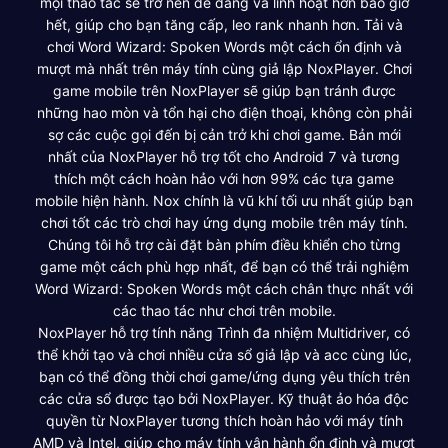
mọi thao tác sẽ trở nên dễ dàng và linh hoạt hơn bao giờ
hết, giúp cho bạn tăng cấp, leo rank nhanh hơn. Tải và
chơi Word Wizard: Spoken Words một cách ổn định và
mượt mà nhất trên máy tính cùng giả lập NoxPlayer. Chơi
game mobile trên NoxPlayer sẽ giúp bạn tránh được
những hao mòn và tổn hại cho điện thoại, không còn phải
sợ các cuộc gọi đến bị cản trở khi chơi game. Bản mới
nhất của NoxPlayer hỗ trợ tốt cho Android 7 và tương
thích một cách hoàn hảo với hơn 99% các tựa game
mobile hiện hành. Nox chính là vũ khí tối ưu nhất giúp bạn
chơi tốt các trò chơi hay ứng dụng mobile trên máy tính.
Chúng tôi hỗ trợ cài đặt bàn phím điều khiển cho từng
game một cách phù hợp nhất, để bạn có thể trải nghiệm
Word Wizard: Spoken Words một cách chân thực nhất với
các thao tác như chơi trên mobile.
NoxPlayer hỗ trợ tính năng Trình đa nhiệm Multidriver, có
thể khởi tạo và chơi nhiều cửa sổ giả lập và acc cùng lúc,
bạn có thể đồng thời chơi game/ứng dụng yêu thích trên
các cửa sổ được tạo bởi NoxPlayer. Kỹ thuật ảo hóa độc
quyền từ NoxPlayer tương thích hoàn hảo với máy tính
AMD và Intel, giúp cho máy tính vận hành ổn định và mượt