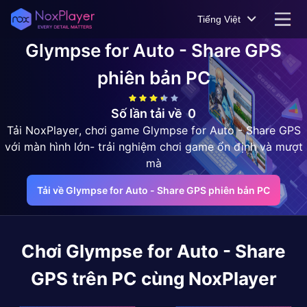
Tiếng Việt
Glympse for Auto - Share GPS
phiên bản PC
Số lần tải về
0
Tải NoxPlayer, chơi game Glympse for Auto - Share GPS
với màn hình lớn- trải nghiệm chơi game ổn định và mượt
mà
Tải về Glympse for Auto - Share GPS phiên bản PC
Chơi
Glympse for Auto - Share
GPS
trên PC cùng NoxPlayer