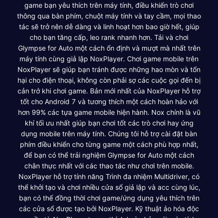
game bạn yêu thích trên máy tính, điều khiển trò chơi
thông qua bàn phím, chuột máy tính và tay cầm, mọi thao
tác sẽ trở nên dễ dàng và linh hoạt hơn bao giờ hết, giúp
cho bạn tăng cấp, leo rank nhanh hơn. Tải và chơi
Glympse for Auto một cách ổn định và mượt mà nhất trên
máy tính cùng giả lập NoxPlayer. Chơi game mobile trên
NoxPlayer sẽ giúp bạn tránh được những hao mòn và tổn
hại cho điện thoại, không còn phải sợ các cuộc gọi đến bị
cản trở khi chơi game. Bản mới nhất của NoxPlayer hỗ trợ
tốt cho Android 7 và tương thích một cách hoàn hảo với
hơn 99% các tựa game mobile hiện hành. Nox chính là vũ
khí tối ưu nhất giúp bạn chơi tốt các trò chơi hay ứng
dụng mobile trên máy tính. Chúng tôi hỗ trợ cài đặt bàn
phím điều khiển cho từng game một cách phù hợp nhất,
để bạn có thể trải nghiệm Glympse for Auto một cách
chân thực nhất với các thao tác như chơi trên mobile.
NoxPlayer hỗ trợ tính năng Trình đa nhiệm Multidriver, có
thể khởi tạo và chơi nhiều cửa sổ giả lập và acc cùng lúc,
bạn có thể đồng thời chơi game/ứng dụng yêu thích trên
các cửa sổ được tạo bởi NoxPlayer. Kỹ thuật ảo hóa độc