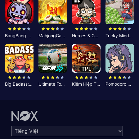
BangBang Zombies:Chiến Shelter
MahjongGame
Heroes & Gear? Yoink!
Tricky Minds: Brainy Puzzle
Big Badass: Game AFK Idle RPG
Ultimate Football Manager
Kiếm Hiệp Tình Duyên
Pomodoro Nhỏ: Giờ Tập Trung