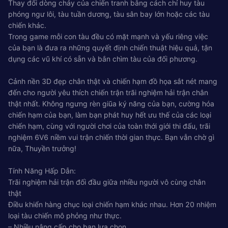
Thay đổi dòng chảy của chiến tranh bằng cách chỉ huy tàu
phóng ngư lôi, tàu tuần dương, tàu sân bay lớn hoặc các tàu
chiến khác.
Trong game mỗi con tàu đều có mặt mạnh và yếu riêng việc
của bạn là đưa ra những quyết định chiến thuật hiệu quả, tận
dụng các vũ khí có sẵn và bắn chìm tàu ​​của đối phương.
Cảnh nền 3D đẹp chân thật và chiến hạm đồ họa sắt nét mang
đến cho người yêu thích chiến trận trãi nghiệm hải trận chân
thật nhất. Không ngưng rèn giũa ký năng của bạn, cường hóa
chiến hạm của bạn, làm bạn phát huy hết ưu thế của các loại
chiến hạm, cùng với người chơi của toàn thới giới thi đấu, trãi
nghiệm 6V6 niềm vui trận chiến thời gian thực. Bạn vẫn chờ gì
nữa, Thuyền trưởng!
Tính Năng Hấp Dẫn:
Trãi nghiệm hải trận đối đầu giữa nhiều người vô cùng chân
thật
Điều khiển hàng chục loại chiến hạm khác nhau. Hơn 20 nhiệm
loại tàu chiến mô phỏng như thực.
– Nhiều nâng cấp cho bạn lựa chọn.