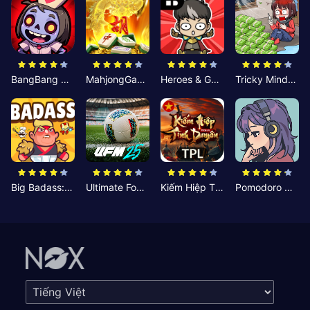
BangBang Zombies:Chiến Shelter
MahjongGame
Heroes & Gear? Yoink!
Tricky Minds: Brainy Puzzle
Big Badass: Game AFK Idle RPG
Ultimate Football Manager
Kiếm Hiệp Tình Duyên
Pomodoro Nhỏ: Giờ Tập Trung