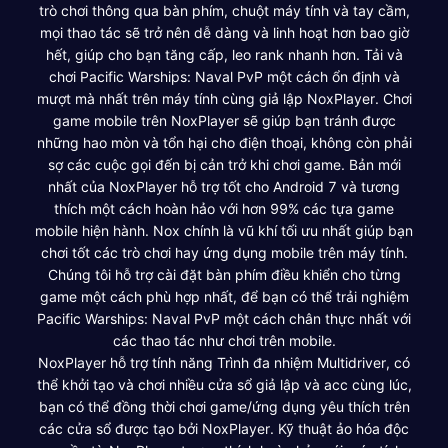
trò chơi thông qua bàn phím, chuột máy tính và tay cầm,
mọi thao tác sẽ trở nên dễ dàng và linh hoạt hơn bao giờ
hết, giúp cho bạn tăng cấp, leo rank nhanh hơn. Tải và
chơi Pacific Warships: Naval PvP một cách ổn định và
mượt mà nhất trên máy tính cùng giả lập NoxPlayer. Chơi
game mobile trên NoxPlayer sẽ giúp bạn tránh được
những hao mòn và tổn hại cho điện thoại, không còn phải
sợ các cuộc gọi đến bị cản trở khi chơi game. Bản mới
nhất của NoxPlayer hỗ trợ tốt cho Android 7 và tương
thích một cách hoàn hảo với hơn 99% các tựa game
mobile hiện hành. Nox chính là vũ khí tối ưu nhất giúp bạn
chơi tốt các trò chơi hay ứng dụng mobile trên máy tính.
Chúng tôi hỗ trợ cài đặt bàn phím điều khiển cho từng
game một cách phù hợp nhất, để bạn có thể trải nghiệm
Pacific Warships: Naval PvP một cách chân thực nhất với
các thao tác như chơi trên mobile.
NoxPlayer hỗ trợ tính năng Trình đa nhiệm Multidriver, có
thể khởi tạo và chơi nhiều cửa sổ giả lập và acc cùng lúc,
bạn có thể đồng thời chơi game/ứng dụng yêu thích trên
các cửa sổ được tạo bởi NoxPlayer. Kỹ thuật ảo hóa độc