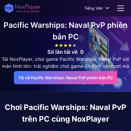
Tiếng Việt
Pacific Warships: Naval PvP
phiên
bản PC
Số lần tải về
0
Tải NoxPlayer, chơi game Pacific Warships: Naval PvP với
màn hình lớn- trải nghiệm chơi game ổn định và mượt mà
Tải về Pacific Warships: Naval PvP phiên bản PC
Chơi
Pacific Warships: Naval PvP
trên PC cùng NoxPlayer