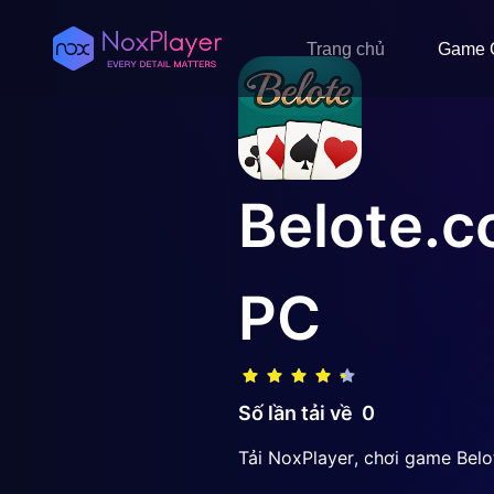
Trang chủ
Game 
Belote.c
PC
Số lần tải về
0
Tải NoxPlayer, chơi game Belo