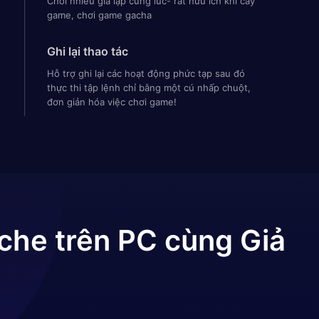
Chơi nhiều giả lập cùng lúc- rất hữu ích khi cày
game, chơi game gacha
Ghi lại thao tác
Hỗ trợ ghi lại các hoạt động phức tạp sau đó
thực thi tập lệnh chỉ bằng một cú nhấp chuột,
đơn giản hóa việc chơi game!
nche
trên PC cùng Giả