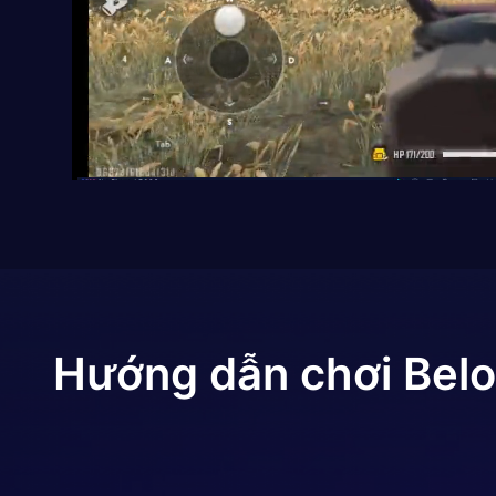
Hướng dẫn chơi
Belo