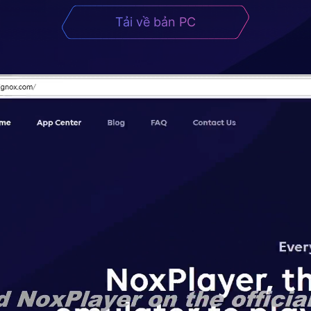
Tải về bản PC