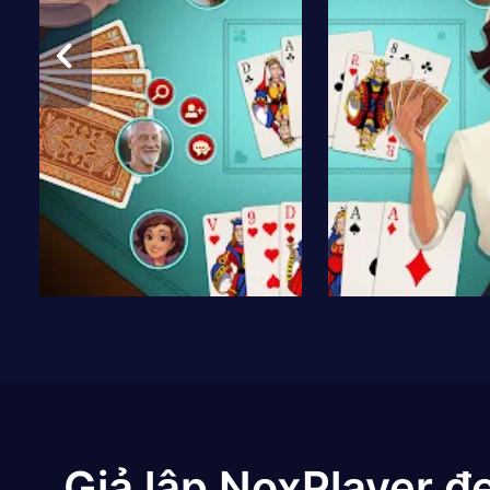
Giả lập NoxPlayer đ