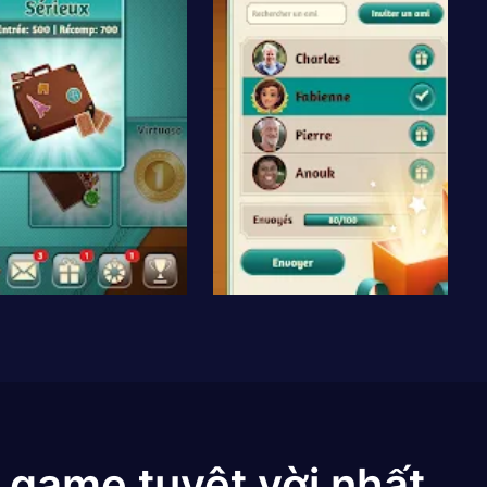
 game tuyệt vời nhất