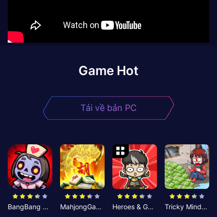
Game Hot
Tải về bản PC
BangBang Zombies:Chiến Shelter
MahjongGame
Heroes & Gear? Yoink!
Tricky Minds: Brainy Puzzle