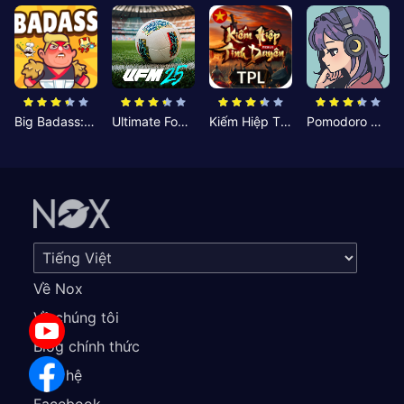
Big Badass: Game AFK Idle RPG
Ultimate Football Manager
Kiếm Hiệp Tình Duyên
Pomodoro Nhỏ: Giờ Tập Trung
Về Nox
Về chúng tôi
Blog chính thức
Liên hệ