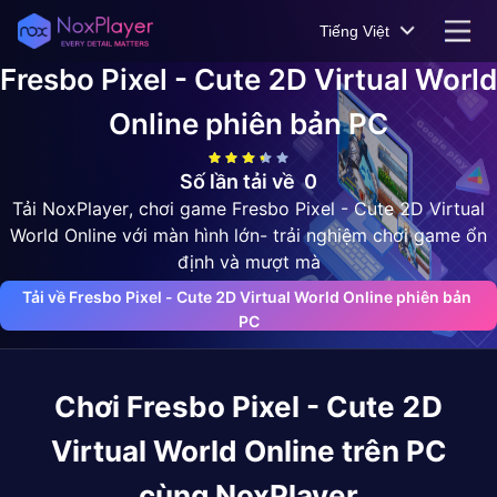
Tiếng Việt
Fresbo Pixel - Cute 2D Virtual World
Online
phiên bản PC
Số lần tải về
0
Tải NoxPlayer, chơi game Fresbo Pixel - Cute 2D Virtual
World Online với màn hình lớn- trải nghiệm chơi game ổn
định và mượt mà
Tải về Fresbo Pixel - Cute 2D Virtual World Online phiên bản 
PC
Chơi
Fresbo Pixel - Cute 2D
Virtual World Online
trên PC
cùng NoxPlayer