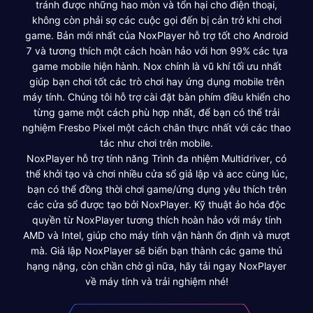
tránh được những hao mòn và tổn hại cho điện thoại,
không còn phải sợ các cuộc gọi đến bị cản trở khi chơi
game. Bản mới nhất của NoxPlayer hỗ trợ tốt cho Android
7 và tương thích một cách hoàn hảo với hơn 99% các tựa
game mobile hiện hành. Nox chính là vũ khí tối ưu nhất
giúp bạn chơi tốt các trò chơi hay ứng dụng mobile trên
máy tính. Chúng tôi hỗ trợ cài đặt bàn phím điều khiển cho
từng game một cách phù hợp nhất, để bạn có thể trải
nghiệm Fresbo Pixel một cách chân thực nhất với các thao
tác như chơi trên mobile.
NoxPlayer hỗ trợ tính năng Trình đa nhiệm Multidriver, có
thể khởi tạo và chơi nhiều cửa sổ giả lập và acc cùng lúc,
bạn có thể đồng thời chơi game/ứng dụng yêu thích trên
các cửa sổ được tạo bởi NoxPlayer. Kỹ thuật ảo hóa độc
quyền từ NoxPlayer tương thích hoàn hảo với máy tính
AMD và Intel, giúp cho máy tính vận hành ổn định và mượt
mà. Giả lập NoxPlayer sẽ biến bạn thành các game thủ
hạng nặng, còn chần chờ gì nữa, hãy tải ngay NoxPlayer
về máy tính và trải nghiệm nhé!