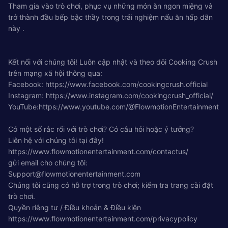
Tham gia vào trò chơi, phục vụ những món ăn ngon miệng và
trở thành đầu bếp bậc thầy trong trải nghiệm nấu ăn hấp dẫn
này .
Kết nối với chúng tôi! Luôn cập nhật và theo dõi Cooking Crush
trên mạng xã hội thông qua:
Facebook: https://www.facebook.com/cookingcrush.official
Instagram: https://www.instagram.com/cookingcrush_official/
YouTube:https://www.youtube.com/@FlowmotionEntertainment
Có một số rắc rối với trò chơi? Có câu hỏi hoặc ý tưởng?
Liên hệ với chúng tôi tại đây!
https://www.flowmotionentertainment.com/contactus/
gửi email cho chúng tôi:
Support@flowmotionentertainment.com
Chúng tôi cũng có hỗ trợ trong trò chơi; kiểm tra trang cài đặt
trò chơi.
Quyền riêng tư / Điều khoản & Điều kiện
https://www.flowmotionentertainment.com/privacypolicy